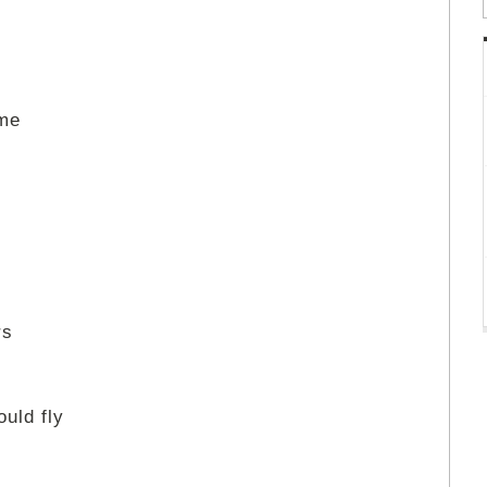
 me
rs
ould fly