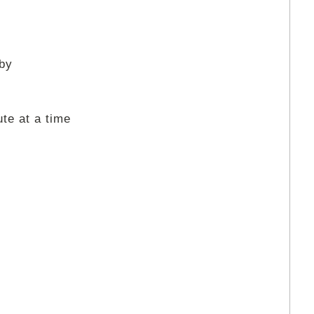
aby
te at a time