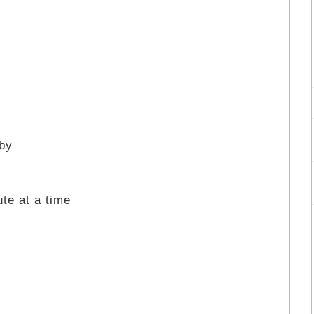
aby
te at a time