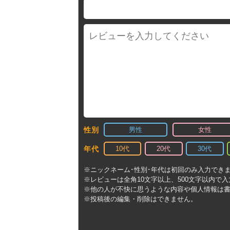
男性
女性
性別
10代
20代
30代
年代
※ニックネーム･性別･年代は初回のみ入力でき
※レビューは全角10文字以上、500文字以内で
※他の人が不快に思うような内容や個人情報は
※投稿後の編集・削除はできません。