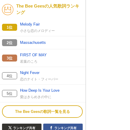
The Bee Geesの人気歌詞ランキ
K-POP
演歌・歌謡
ング
バンド
洋楽
Melody Fair
1位
小さな恋のメロディー
VTuber
ディズニー
Massachusetts
2位
FIRST OF MAY
3位
若葉のころ
Night Fever
4位
恋のナイト・フィーバー
How Deep Is Your Love
5位
愛はきらめきの中に
The Bee Geesの歌詞一覧を見る
ランキング共有
ランキング共有