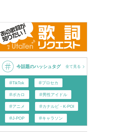
今話題のハッシュタグ
全て見る
TikTok
プロセカ
ボカロ
男性アイドル
アニメ
カナルビ・K-POP和訳
J-POP
キャラソン
あんスタ
歌い手