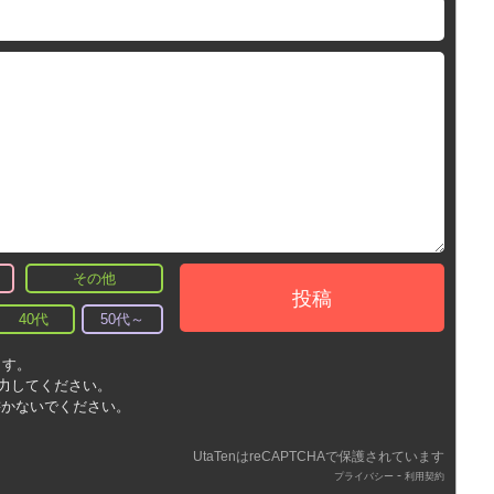
その他
投稿
40代
50代～
ます。
入力してください。
書かないでください。
UtaTenはreCAPTCHAで保護されています
-
プライバシー
利用契約