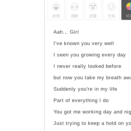
結
友情
感動
恋愛
元気
Aah… Girl
I've known you very well
I seen you growing every day
I never really looked before
but now you take my breath aw
Suddenly you're in my life
Part of everything I do
You got me working day and ni
Just trying to keep a hold on y