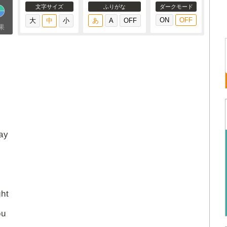
文字サイズ
ふりがな
ダークモード
果
ay
ght
ou