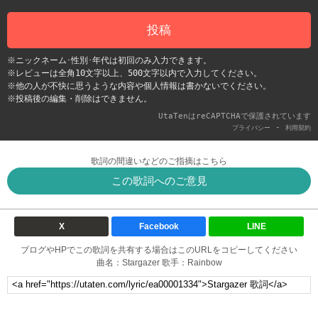
投稿
※ニックネーム･性別･年代は初回のみ入力できます。
※レビューは全角10文字以上、500文字以内で入力してください。
※他の人が不快に思うような内容や個人情報は書かないでください。
※投稿後の編集・削除はできません。
UtaTenはreCAPTCHAで保護されています
-
プライバシー
利用契約
歌詞の間違いなどのご指摘はこちら
この歌詞へのご意見
X
Facebook
LINE
ブログやHPでこの歌詞を共有する場合はこのURLをコピーしてください
曲名：Stargazer 歌手：Rainbow