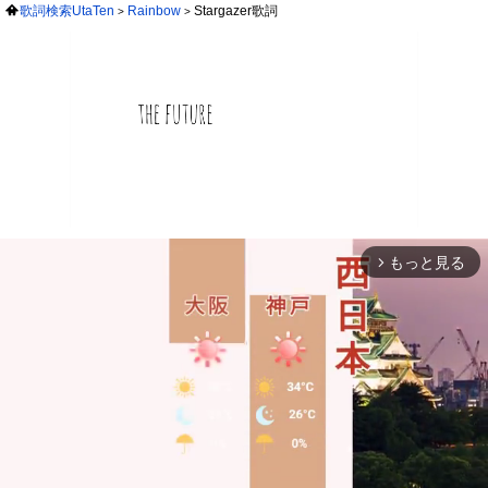
歌詞検索UtaTen
Rainbow
Stargazer歌詞
もっと見る
arrow_forward_ios