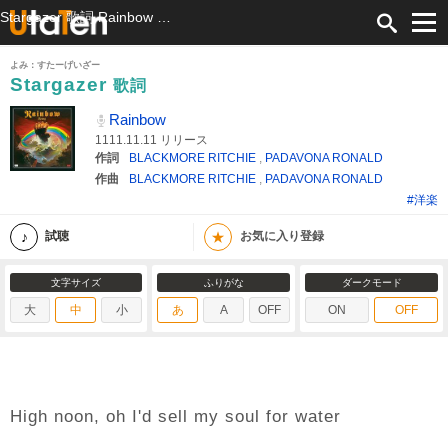
Stargazer 歌詞 Rainbow ふりがな付
よみ：すたーげいざー
Stargazer
歌詞
Rainbow
1111.11.11 リリース
作詞
BLACKMORE RITCHIE
,
PADAVONA RONALD
作曲
BLACKMORE RITCHIE
,
PADAVONA RONALD
#洋楽
★
試聴
お気に入り登録
文字サイズ
ふりがな
ダークモード
大
中
小
あ
A
OFF
ON
OFF
High noon, oh I'd sell my soul for water