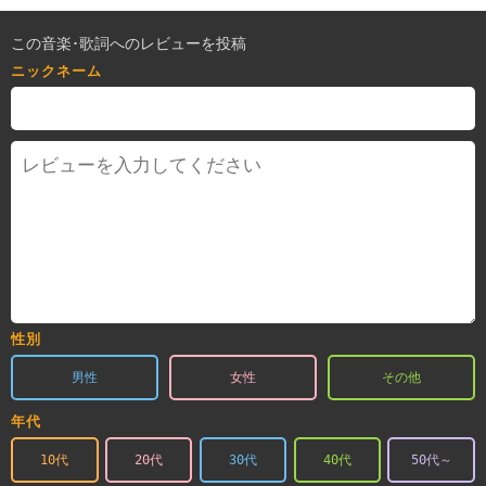
この音楽･歌詞へのレビューを投稿
ニックネーム
性別
男性
女性
その他
年代
10代
20代
30代
40代
50代～