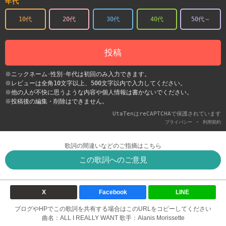
年代
10代
20代
30代
40代
50代～
投稿
※ニックネーム･性別･年代は初回のみ入力できます。
※レビューは全角10文字以上、500文字以内で入力してください。
※他の人が不快に思うような内容や個人情報は書かないでください。
※投稿後の編集・削除はできません。
UtaTenはreCAPTCHAで保護されています
-
プライバシー
利用契約
歌詞の間違いなどのご指摘はこちら
この歌詞へのご意見
X
Facebook
LINE
ブログやHPでこの歌詞を共有する場合はこのURLをコピーしてください
曲名：ALL I REALLY WANT 歌手：Alanis Morissette