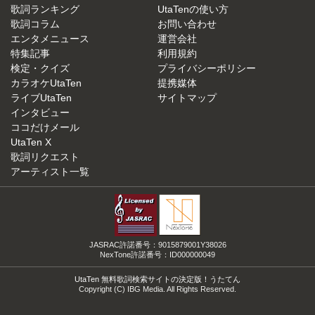
歌詞ランキング
UtaTenの使い方
歌詞コラム
お問い合わせ
エンタメニュース
運営会社
特集記事
利用規約
検定・クイズ
プライバシーポリシー
カラオケUtaTen
提携媒体
ライブUtaTen
サイトマップ
インタビュー
ココだけメール
UtaTen X
歌詞リクエスト
アーティスト一覧
JASRAC許諾番号：9015879001Y38026
NexTone許諾番号：ID000000049
UtaTen 無料歌詞検索サイトの決定版！うたてん
Copyright (C) IBG Media. All Rights Reserved.