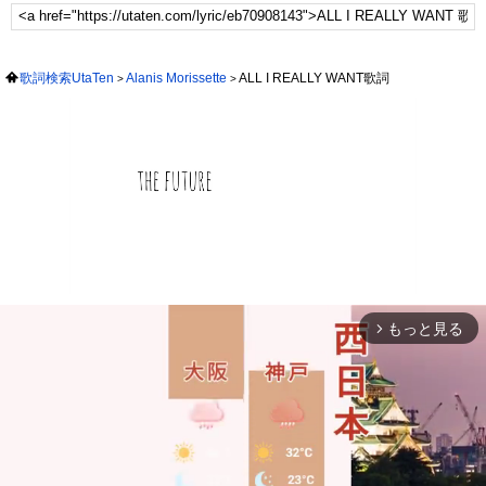
歌詞検索UtaTen
Alanis Morissette
ALL I REALLY WANT歌詞
もっと見る
arrow_forward_ios