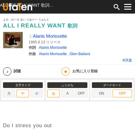
ALL I REALLY WANT 歌詞 Alanis Morissette ふりがな付
よみ：おーる あい りありー うぉんと
ALL I REALLY WANT
歌詞
Alanis Morissette
1995.6.13 リリース
作詞
Alanis Morissette
作曲
Alanis Morissette
,
Glen Ballard
#洋楽
★
試聴
お気に入り登録
文字サイズ
ふりがな
ダークモード
大
中
小
あ
A
OFF
ON
OFF
Do I stress you out