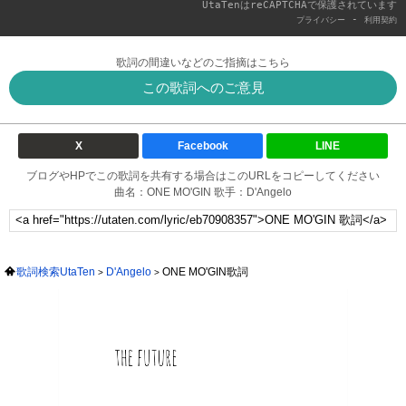
UtaTenはreCAPTCHAで保護されています
-
プライバシー
利用契約
歌詞の間違いなどのご指摘はこちら
この歌詞へのご意見
X
Facebook
LINE
ブログやHPでこの歌詞を共有する場合はこのURLをコピーしてください
曲名：ONE MO'GIN 歌手：D'Angelo
歌詞検索UtaTen
D'Angelo
ONE MO'GIN歌詞