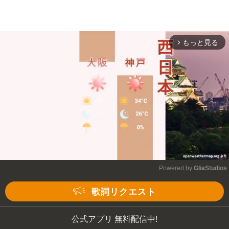
もっと見る
arrow_forward_ios
Powered by 
GliaStudios
Mute
歌詞リクエスト
公式アプリ 無料配信中!