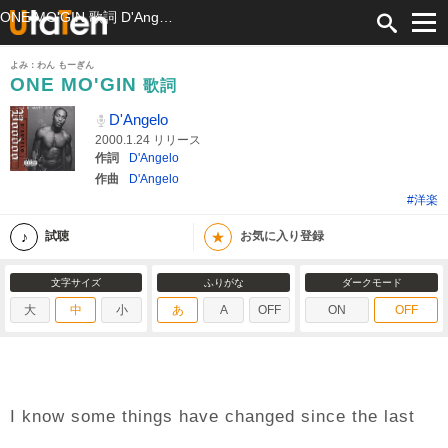
ONE MO'GIN 歌詞 D'Angelo ふりがな付
よみ：わん もーぎん
ONE MO'GIN
歌詞
D'Angelo
2000.1.24 リリース
作詞
D'Angelo
作曲
D'Angelo
#洋楽
★
試聴
お気に入り登録
文字サイズ
ふりがな
ダークモード
大
中
小
あ
A
OFF
ON
OFF
I know some things have changed since the last