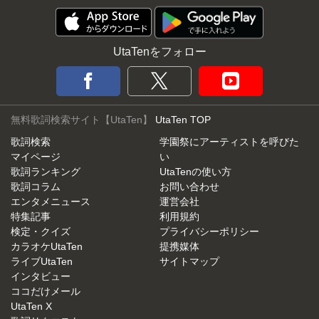
UtaTenをフォロー
無料歌詞検索サイト【UtaTen】
UtaTen TOP
歌詞検索
学園祭にアーティストを呼びた
マイページ
い
歌詞ランキング
UtaTenの使い方
歌詞コラム
お問い合わせ
エンタメニュース
運営会社
特集記事
利用規約
検定・クイズ
プライバシーポリシー
カラオケUtaTen
提携媒体
ライブUtaTen
サイトマップ
インタビュー
ココだけメール
UtaTen X