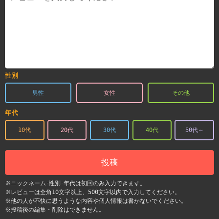
性別
男性
女性
その他
年代
10代
20代
30代
40代
50代～
投稿
※ニックネーム･性別･年代は初回のみ入力できます。
※レビューは全角10文字以上、500文字以内で入力してください。
※他の人が不快に思うような内容や個人情報は書かないでください。
※投稿後の編集・削除はできません。