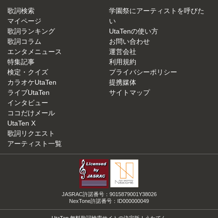
歌詞検索
学園祭にアーティストを呼びた
マイページ
い
歌詞ランキング
UtaTenの使い方
歌詞コラム
お問い合わせ
エンタメニュース
運営会社
特集記事
利用規約
検定・クイズ
プライバシーポリシー
カラオケUtaTen
提携媒体
ライブUtaTen
サイトマップ
インタビュー
ココだけメール
UtaTen X
歌詞リクエスト
アーティスト一覧
JASRAC許諾番号：9015879001Y38026
NexTone許諾番号：ID000000049