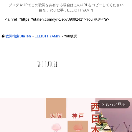
ブログやHPでこの歌詞を共有する場合はこのURLをコピーしてください
曲名：You 歌手：ELLIOTT YAMIN
歌詞検索UtaTen
ELLIOTT YAMIN
You歌詞
もっと見る
arrow_forward_ios