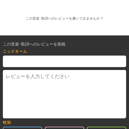
この音楽･歌詞へのレビューを書いてみませんか？
この音楽･歌詞へのレビューを投稿
ニックネーム
性別