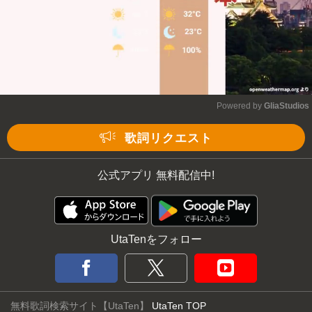
Powered by 
GliaStudios
Mute
歌詞リクエスト
公式アプリ 無料配信中!
UtaTenをフォロー
無料歌詞検索サイト【UtaTen】
UtaTen TOP