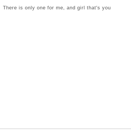
There is only one for me, and girl that's you