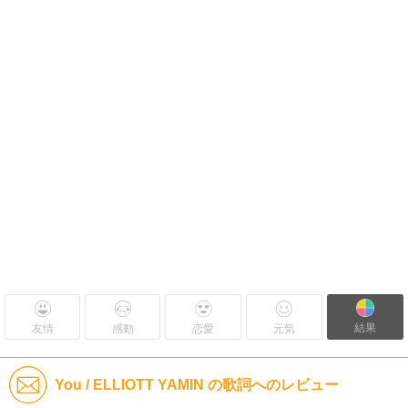
結果
友情
感動
恋愛
元気
You / ELLIOTT YAMIN の歌詞へのレビュー