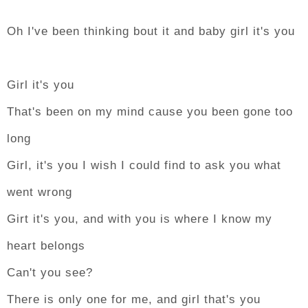
Oh I've been thinking bout it and baby girl it's you
Girl it's you
That's been on my mind cause you been gone too
long
Girl, it's you I wish I could find to ask you what
went wrong
Girt it's you, and with you is where I know my
heart belongs
Can't you see?
There is only one for me, and girl that's you