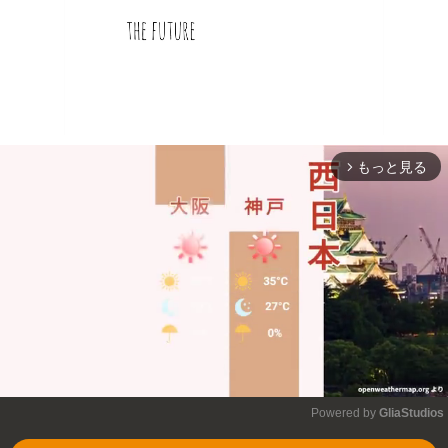
もっと見る
arrow_forward_ios
Powered by 
GliaStudios