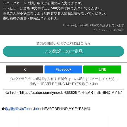
※ニックネーム･性別･年代は初回のみ入力できます。
※レビューは全角10文字以上、500文字以内で入力してください。
※他の人が不快に思うような内容や個人情報は書かないでください。
※投稿後の編集・削除はできません。
UtaTenはreCAPTCHAで保護されています
-
プライバシー
利用契約
歌詞の間違いなどのご指摘はこちら
この歌詞へのご意見
X
Facebook
LINE
ブログやHPでこの歌詞を共有する場合はこのURLをコピーしてください
曲名：HEART BEHIND MY EYES 歌手：Joe
歌詞検索UtaTen
Joe
HEART BEHIND MY EYES歌詞