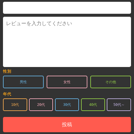
性別
男性
女性
その他
年代
10代
20代
30代
40代
50代～
投稿