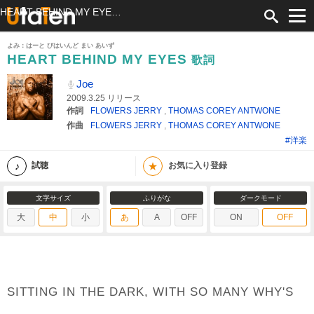
HEART BEHIND MY EYES 歌詞 Joe ふりがな付
よみ：はーと びはいんど まい あいず
HEART BEHIND MY EYES
歌詞
Joe
2009.3.25 リリース
作詞
FLOWERS JERRY
,
THOMAS COREY ANTWONE
作曲
FLOWERS JERRY
,
THOMAS COREY ANTWONE
#洋楽
★
試聴
お気に入り登録
文字サイズ
ふりがな
ダークモード
大
中
小
あ
A
OFF
ON
OFF
SITTING IN THE DARK, WITH SO MANY WHY'S