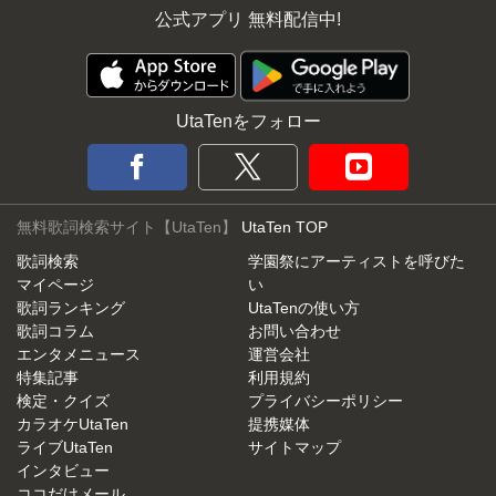
公式アプリ 無料配信中!
UtaTenをフォロー
無料歌詞検索サイト【UtaTen】
UtaTen TOP
歌詞検索
学園祭にアーティストを呼びた
マイページ
い
歌詞ランキング
UtaTenの使い方
歌詞コラム
お問い合わせ
エンタメニュース
運営会社
特集記事
利用規約
検定・クイズ
プライバシーポリシー
カラオケUtaTen
提携媒体
ライブUtaTen
サイトマップ
インタビュー
ココだけメール