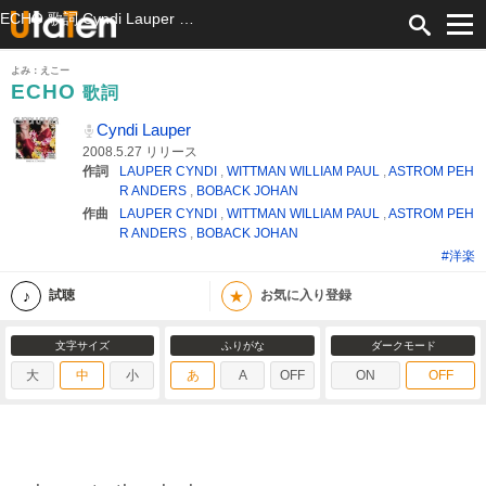
ECHO 歌詞 Cyndi Lauper ふりがな付
よみ：えこー
ECHO
歌詞
Cyndi Lauper
2008.5.27 リリース
作詞
LAUPER CYNDI
,
WITTMAN WILLIAM PAUL
,
ASTROM PEH
R ANDERS
,
BOBACK JOHAN
作曲
LAUPER CYNDI
,
WITTMAN WILLIAM PAUL
,
ASTROM PEH
R ANDERS
,
BOBACK JOHAN
#洋楽
★
試聴
お気に入り登録
文字サイズ
ふりがな
ダークモード
大
中
小
あ
A
OFF
ON
OFF