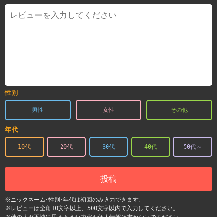
性別
男性
女性
その他
年代
10代
20代
30代
40代
50代～
投稿
※ニックネーム･性別･年代は初回のみ入力できます。
※レビューは全角10文字以上、500文字以内で入力してください。