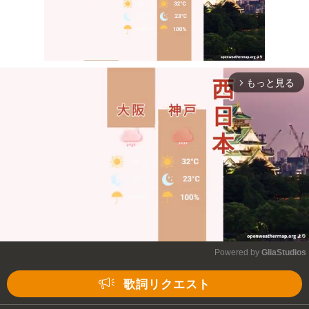
もっと見る
arrow_forward_ios
Mute
Powered by 
GliaStudios
Mute
歌詞リクエスト