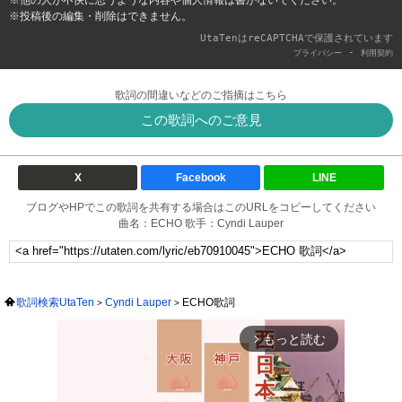
※他の人が不快に思うような内容や個人情報は書かないでください。
※投稿後の編集・削除はできません。
UtaTenはreCAPTCHAで保護されています
-
プライバシー
利用契約
歌詞の間違いなどのご指摘はこちら
この歌詞へのご意見
X
Facebook
LINE
ブログやHPでこの歌詞を共有する場合はこのURLをコピーしてください
曲名：ECHO 歌手：Cyndi Lauper
歌詞検索UtaTen
Cyndi Lauper
ECHO歌詞
もっと読む
arrow_forward_ios