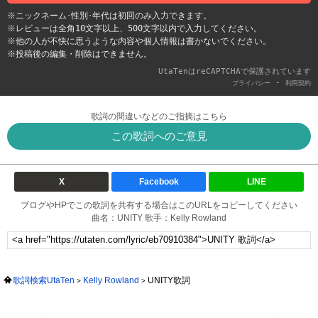
※ニックネーム･性別･年代は初回のみ入力できます。
※レビューは全角10文字以上、500文字以内で入力してください。
※他の人が不快に思うような内容や個人情報は書かないでください。
※投稿後の編集・削除はできません。
UtaTenはreCAPTCHAで保護されています
-
プライバシー
利用契約
歌詞の間違いなどのご指摘はこちら
この歌詞へのご意見
X
Facebook
LINE
ブログやHPでこの歌詞を共有する場合はこのURLをコピーしてください
曲名：UNITY 歌手：Kelly Rowland
歌詞検索UtaTen
Kelly Rowland
UNITY歌詞