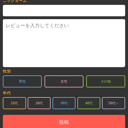
ニックネーム
性別
男性
女性
その他
年代
10代
20代
30代
40代
50代～
投稿