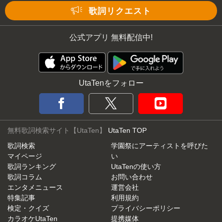
Mute
歌詞リクエスト
公式アプリ 無料配信中!
UtaTenをフォロー
無料歌詞検索サイト【UtaTen】
UtaTen TOP
歌詞検索
学園祭にアーティストを呼びた
マイページ
い
歌詞ランキング
UtaTenの使い方
歌詞コラム
お問い合わせ
エンタメニュース
運営会社
特集記事
利用規約
検定・クイズ
プライバシーポリシー
カラオケUtaTen
提携媒体