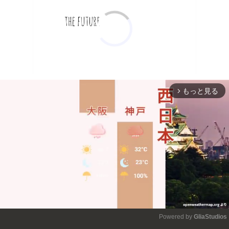
もっと見る
arrow_forward_ios
Powered by 
GliaStudios