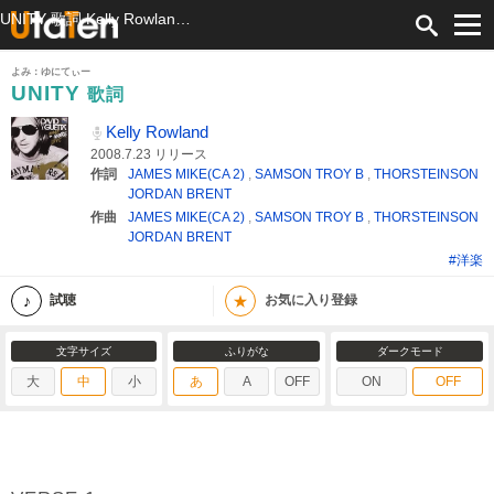
UNITY 歌詞 Kelly Rowland ふりがな付
よみ：ゆにてぃー
UNITY
歌詞
Kelly Rowland
2008.7.23 リリース
作詞
JAMES MIKE(CA 2)
,
SAMSON TROY B
,
THORSTEINSON
JORDAN BRENT
作曲
JAMES MIKE(CA 2)
,
SAMSON TROY B
,
THORSTEINSON
JORDAN BRENT
#洋楽
★
試聴
お気に入り登録
文字サイズ
ふりがな
ダークモード
大
中
小
あ
A
OFF
ON
OFF