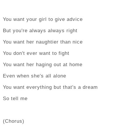
You want your girl to give advice
But you're always always right
You want her naughtier than nice
You don't ever want to fight
You want her haging out at home
Even when she's all alone
You want everything but that's a dream
So tell me
(Chorus)