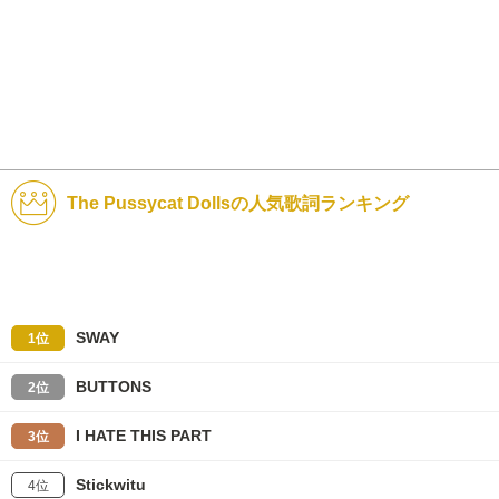
The Pussycat Dollsの人気歌詞ランキング
SWAY
1位
BUTTONS
2位
I HATE THIS PART
3位
Stickwitu
4位