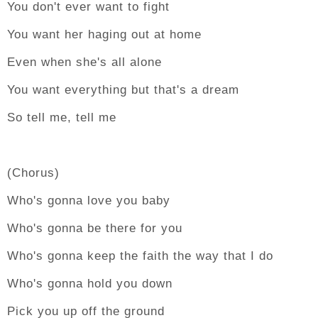
You don't ever want to fight
You want her haging out at home
Even when she's all alone
You want everything but that's a dream
So tell me, tell me
(Chorus)
Who's gonna love you baby
Who's gonna be there for you
Who's gonna keep the faith the way that I do
Who's gonna hold you down
Pick you up off the ground