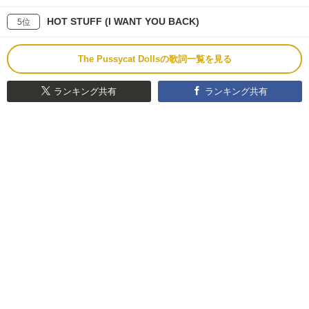
HOT STUFF (I WANT YOU BACK)
5位
The Pussycat Dollsの歌詞一覧を見る
ランキング共有
ランキング共有