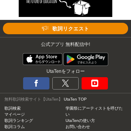
歌詞リクエスト
公式アプリ 無料配信中!
UtaTenをフォロー
無料歌詞検索サイト【UtaTen】
UtaTen TOP
歌詞検索
学園祭にアーティストを呼びた
マイページ
い
歌詞ランキング
UtaTenの使い方
歌詞コラム
お問い合わせ