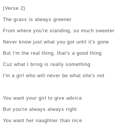
(Verse 2)
The grass is always greener
From where you're standing, so much sweeter
Never know just what you got until it's gone
But I'm the real thing, that's a good thing
Cuz what I bring is really something
I'm a girl who will never be what she's not
You want your girl to give advice
But you're always always right
You want her naughtier than nice