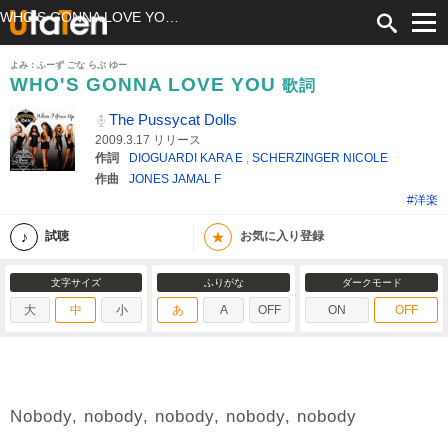
WHO'S GONNA LOVE YOU 歌詞 The Pussycat Dolls ふりがな付
よみ：ふーず ごな らぶ ゆー
WHO'S GONNA LOVE YOU
歌詞
The Pussycat Dolls
2009.3.17 リリース
作詞
DIOGUARDI KARA E
,
SCHERZINGER NICOLE
作曲
JONES JAMAL F
#洋楽
★
試聴
お気に入り登録
文字サイズ
ふりがな
ダークモード
大
中
小
あ
A
OFF
ON
OFF
Nobody, nobody, nobody, nobody, nobody