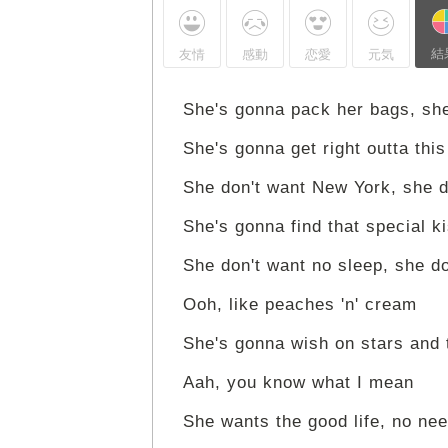
結
友情
感動
恋愛
元気
She's gonna pack her bags, she
She's gonna get right outta this
She don't want New York, she d
She's gonna find that special k
She don't want no sleep, she do
Ooh, like peaches 'n' cream
She's gonna wish on stars and 
Aah, you know what I mean
She wants the good life, no nee