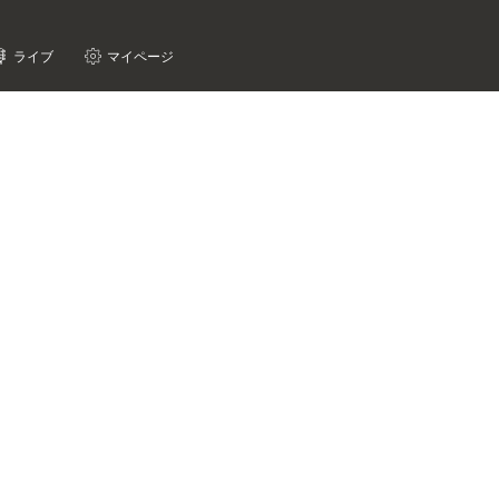
ライブ
マイページ