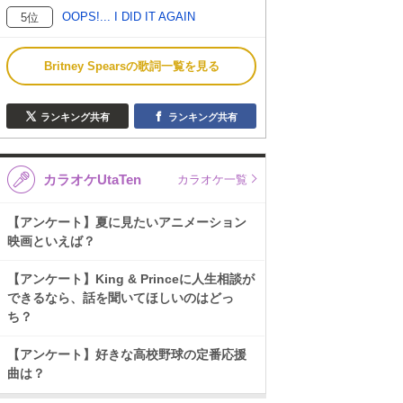
OOPS!... I DID IT AGAIN
5位
Britney Spearsの歌詞一覧を見る
ランキング共有
ランキング共有
カラオケUtaTen
カラオケ一覧
【アンケート】夏に見たいアニメーション
映画といえば？
【アンケート】King & Princeに人生相談が
できるなら、話を聞いてほしいのはどっ
ち？
【アンケート】好きな高校野球の定番応援
曲は？