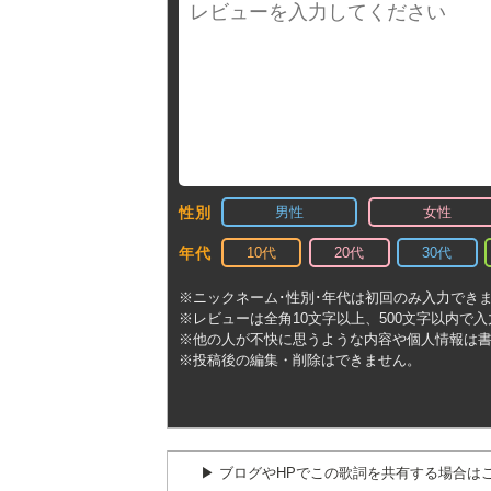
男性
女性
性別
10代
20代
30代
年代
※ニックネーム･性別･年代は初回のみ入力でき
※レビューは全角10文字以上、500文字以内で
※他の人が不快に思うような内容や個人情報は
※投稿後の編集・削除はできません。
▶︎ ブログやHPでこの歌詞を共有する場合は