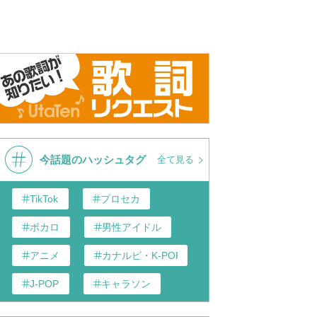
今話題のハッシュタグ
全て見る
TikTok
プロセカ
ボカロ
男性アイドル
アニメ
カナルビ・K-POP和訳
J-POP
キャラソン
あんスタ
歌い手