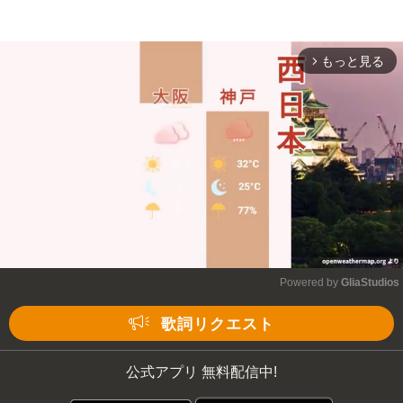
もっと見る
arrow_forward_ios
Powered by 
GliaStudios
Mute
歌詞リクエスト
公式アプリ 無料配信中!