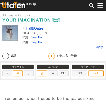
YOUR IMAGINATION 歌詞 Hall&Oates ふりがな付
よみ：ゆあ いまじねーしょん
YOUR IMAGINATION
歌詞
Hall&Oates
2004.5.14 リリース
作詞
Daryl Hall
作曲
Daryl Hall
#洋楽
★
試聴
お気に入り登録
文字サイズ
ふりがな
ダークモード
大
中
小
あ
A
OFF
ON
OFF
I remember when I used to be the jealous kind