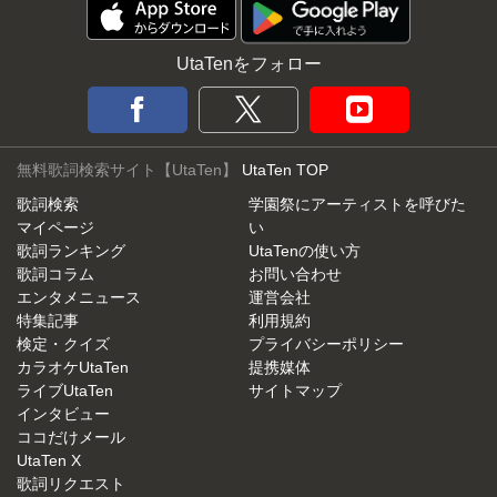
UtaTenをフォロー
無料歌詞検索サイト【UtaTen】
UtaTen TOP
歌詞検索
学園祭にアーティストを呼びた
マイページ
い
歌詞ランキング
UtaTenの使い方
歌詞コラム
お問い合わせ
エンタメニュース
運営会社
特集記事
利用規約
検定・クイズ
プライバシーポリシー
カラオケUtaTen
提携媒体
ライブUtaTen
サイトマップ
インタビュー
ココだけメール
UtaTen X
歌詞リクエスト