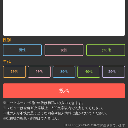
性別
男性
女性
その他
年代
10代
20代
30代
40代
50代～
投稿
※ニックネーム･性別･年代は初回のみ入力できます。
※レビューは全角10文字以上、500文字以内で入力してください。
※他の人が不快に思うような内容や個人情報は書かないでください。
※投稿後の編集・削除はできません。
UtaTenはreCAPTCHAで保護されています