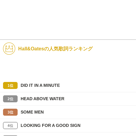
Hall&Oatesの人気歌詞ランキング
DID IT IN A MINUTE
1位
HEAD ABOVE WATER
2位
SOME MEN
3位
LOOKING FOR A GOOD SIGN
4位