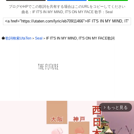
ブログやHPでこの歌詞を共有する場合はこのURLをコピーしてください
曲名：IF IT'S IN MY MIND, IT'S ON MY FACE 歌手：Seal
歌詞検索UtaTen
Seal
IF IT'S IN MY MIND, IT'S ON MY FACE歌詞
もっと見る
arrow_forward_ios