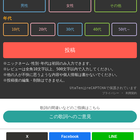
男性
女性
その他
年代
10代
20代
30代
40代
50代～
投稿
※ニックネーム･性別･年代は初回のみ入力できます。
※レビューは全角10文字以上、500文字以内で入力してください。
※他の人が不快に思うような内容や個人情報は書かないでください。
※投稿後の編集・削除はできません。
UtaTenはreCAPTCHAで保護されています
-
プライバシー
利用契約
歌詞の間違いなどのご指摘はこちら
この歌詞へのご意見
X
Facebook
LINE