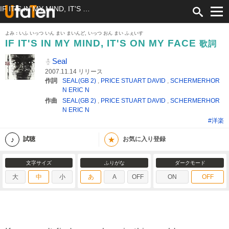
IF IT'S IN MY MIND, IT'S ON MY FACE 歌詞 Seal ふりがな付
よみ：いふ いっつ いん まい まいんど, いっつ おん まい ふぇいす
IF IT'S IN MY MIND, IT'S ON MY FACE
歌詞
Seal
2007.11.14 リリース
作詞
SEAL(GB 2)
,
PRICE STUART DAVID
,
SCHERMERHOR
N ERIC N
作曲
SEAL(GB 2)
,
PRICE STUART DAVID
,
SCHERMERHOR
N ERIC N
#洋楽
★
試聴
お気に入り登録
文字サイズ
ふりがな
ダークモード
大
中
小
あ
A
OFF
ON
OFF