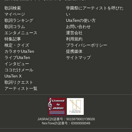
歌詞検索
学園祭にアーティストを呼びた
マイページ
い
歌詞ランキング
UtaTenの使い方
歌詞コラム
お問い合わせ
エンタメニュース
運営会社
特集記事
利用規約
検定・クイズ
プライバシーポリシー
カラオケUtaTen
提携媒体
ライブUtaTen
サイトマップ
インタビュー
ココだけメール
UtaTen X
歌詞リクエスト
アーティスト一覧
JASRAC許諾番号：9015879001Y38026
NexTone許諾番号：ID000000049