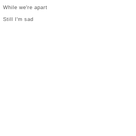
While we're apart
Still I'm sad