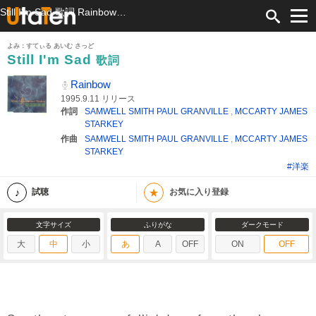
Still I'm Sad 歌詞 Rainbow ふりがな付
よみ：すてぃる あいむ さっど
Still I'm Sad
歌詞
Rainbow
1995.9.11 リリース
作詞
SAMWELL SMITH PAUL GRANVILLE
,
MCCARTY JAMES
STARKEY
作曲
SAMWELL SMITH PAUL GRANVILLE
,
MCCARTY JAMES
STARKEY
#洋楽
★
試聴
お気に入り登録
文字サイズ
ふりがな
ダークモード
大
中
小
あ
A
OFF
ON
OFF