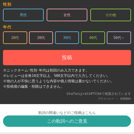
性別
男性
女性
その他
年代
10代
20代
30代
40代
50代～
投稿
※ニックネーム･性別･年代は初回のみ入力できます。
※レビューは全角10文字以上、500文字以内で入力してください。
※他の人が不快に思うような内容や個人情報は書かないでください。
※投稿後の編集・削除はできません。
UtaTenはreCAPTCHAで保護されています
-
プライバシー
利用契約
歌詞の間違いなどのご指摘はこちら
この歌詞へのご意見