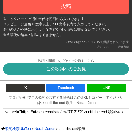
投稿
※ニックネーム･性別･年代は初回のみ入力できます。
※レビューは全角10文字以上、500文字以内で入力してください。
※他の人が不快に思うような内容や個人情報は書かないでください。
※投稿後の編集・削除はできません。
UtaTenはreCAPTCHAで保護されています
-
プライバシー
利用契約
歌詞の間違いなどのご指摘はこちら
この歌詞へのご意見
X
Facebook
LINE
ブログやHPでこの歌詞を共有する場合はこのURLをコピーしてください
曲名：until the end 歌手：Norah Jones
歌詞検索UtaTen
Norah Jones
until the end歌詞