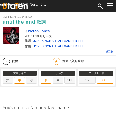
until the end 歌詞 Norah Jones ふりがな付
よみ：あんてぃる ざ えんど
until the end
歌詞
Norah Jones
2007.1.29 リリース
作詞
JONES NORAH
,
ALEXANDER LEE
作曲
JONES NORAH
,
ALEXANDER LEE
#洋楽
★
試聴
お気に入り登録
文字サイズ
ふりがな
ダークモード
大
中
小
あ
A
OFF
ON
OFF
You've got a famous last name