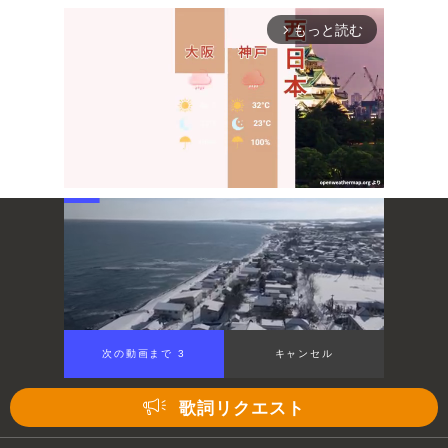
もっと読む
arrow_forward_ios
Mute
次の動画まで 3
キャンセル
歌詞リクエスト