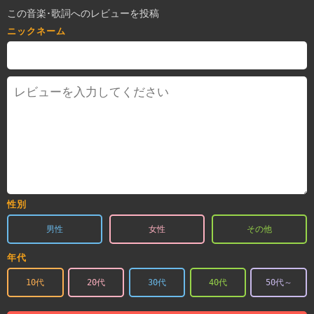
この音楽･歌詞へのレビューを投稿
ニックネーム
性別
男性
女性
その他
年代
10代
20代
30代
40代
50代～