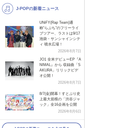
J-POPの新着ニュース
K-POP
バンド
演歌・歌謡
洋楽
UNiFY(Rap Team)通
称“らぷち”のフリーライ
VTuber
ディズニー
ブツアー、ラストは9/17
池袋・サンシャインシテ
ィ 噴水広場！
2026年8月7日
JO1 全米デビューEP『A
NIMAL』から 収録曲「S
AKURA」リリックビデ
オ公開！
2026年8月7日
8/7(金)開幕！すとぷり史
上最大規模の「渋谷ジャ
ック」全16企画を公開
2026年8月6日