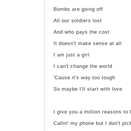
Bombs are going off
All our soldiers lost
And who pays the cost
It doesn't make sense at all
I am just a girl
I can't change the world
'Cause it's way too tough
So maybe I'll start with love
I give you a million reasons to 
Callin' my phone but I don't pic