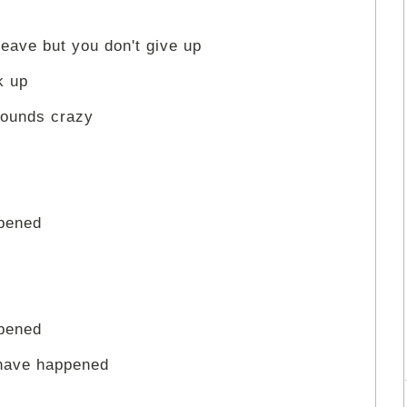
leave but you don't give up
k up
sounds crazy
ppened
ppened
 have happened