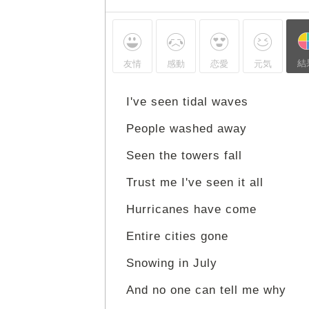
結
友情
感動
恋愛
元気
I've seen tidal waves
People washed away
Seen the towers fall
Trust me I've seen it all
Hurricanes have come
Entire cities gone
Snowing in July
And no one can tell me why