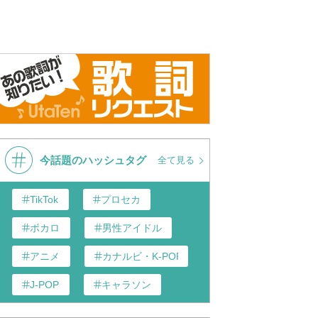
今話題のハッシュタグ
全て見る
TikTok
プロセカ
ボカロ
男性アイドル
アニメ
カナルビ・K-POP和訳
J-POP
キャラソン
あんスタ
歌い手