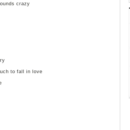
sounds crazy
ry
uch to fall in love
e