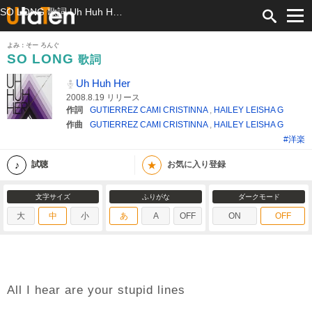
SO LONG 歌詞 Uh Huh Her ふりがな付
よみ：そー ろんぐ
SO LONG
歌詞
Uh Huh Her
2008.8.19 リリース
作詞
GUTIERREZ CAMI CRISTINNA
,
HAILEY LEISHA G
作曲
GUTIERREZ CAMI CRISTINNA
,
HAILEY LEISHA G
#洋楽
★
試聴
お気に入り登録
文字サイズ
ふりがな
ダークモード
大
中
小
あ
A
OFF
ON
OFF
All I hear are your stupid lines