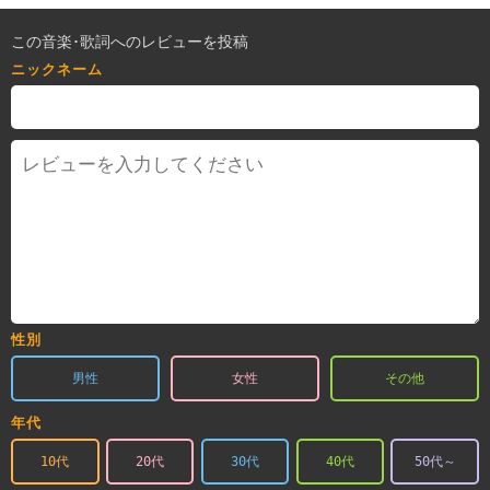
この音楽･歌詞へのレビューを投稿
ニックネーム
性別
男性
女性
その他
年代
10代
20代
30代
40代
50代～