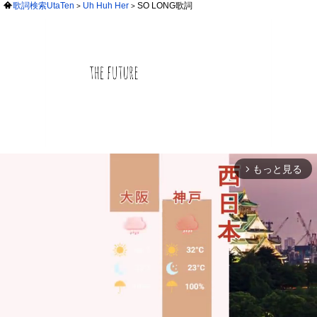
歌詞検索UtaTen
Uh Huh Her
SO LONG歌詞
もっと見る
arrow_forward_ios