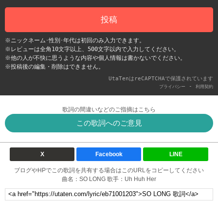
投稿
※ニックネーム･性別･年代は初回のみ入力できます。
※レビューは全角10文字以上、500文字以内で入力してください。
※他の人が不快に思うような内容や個人情報は書かないでください。
※投稿後の編集・削除はできません。
UtaTenはreCAPTCHAで保護されています
-
プライバシー
利用契約
歌詞の間違いなどのご指摘はこちら
この歌詞へのご意見
X
Facebook
LINE
ブログやHPでこの歌詞を共有する場合はこのURLをコピーしてください
曲名：SO LONG 歌手：Uh Huh Her