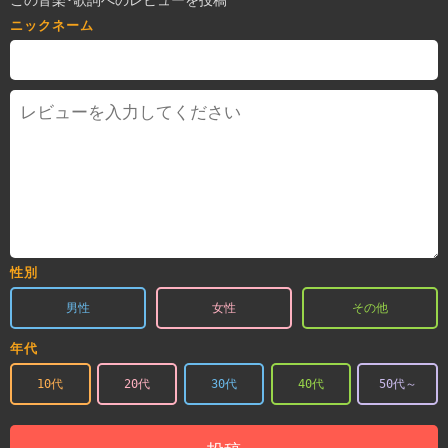
この音楽･歌詞へのレビューを投稿
ニックネーム
性別
男性
女性
その他
年代
10代
20代
30代
40代
50代～