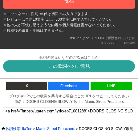
投稿
※ニックネーム･性別･年代は初回のみ入力できます。
※レビューは全角10文字以上、500文字以内で入力してください。
※他の人が不快に思うような内容や個人情報は書かないでください。
※投稿後の編集・削除はできません。
UtaTenはreCAPTCHAで保護されています
-
プライバシー
利用契約
歌詞の間違いなどのご指摘はこちら
この歌詞へのご意見
X
Facebook
LINE
ブログやHPでこの歌詞を共有する場合はこのURLをコピーしてください
曲名：DOORS CLOSING SLOWLY 歌手：Manic Street Preachers
歌詞検索UtaTen
Manic Street Preachers
DOORS CLOSING SLOWLY歌詞