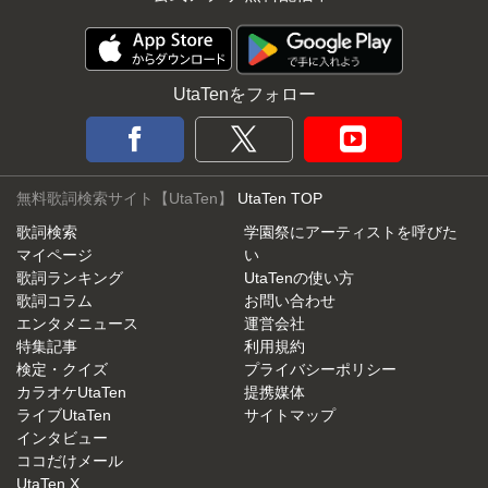
UtaTenをフォロー
無料歌詞検索サイト【UtaTen】
UtaTen TOP
歌詞検索
学園祭にアーティストを呼びた
マイページ
い
歌詞ランキング
UtaTenの使い方
歌詞コラム
お問い合わせ
エンタメニュース
運営会社
特集記事
利用規約
検定・クイズ
プライバシーポリシー
カラオケUtaTen
提携媒体
ライブUtaTen
サイトマップ
インタビュー
ココだけメール
UtaTen X