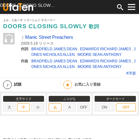
DOORS CLOSING SLOWLY 歌詞 Manic Street Preachers ふりがな付
よみ：どあーず くろーじんぐ すろーりー
DOORS CLOSING SLOWLY
歌詞
Manic Street Preachers
2009.5.18 リリース
作詞
BRADFIELD JAMES DEAN
,
EDWARDS RICHARD JAMES
,
J
ONES NICHOLAS ALLEN
,
MOORE SEAN ANTHONY
作曲
BRADFIELD JAMES DEAN
,
EDWARDS RICHARD JAMES
,
J
ONES NICHOLAS ALLEN
,
MOORE SEAN ANTHONY
#洋楽
★
試聴
お気に入り登録
文字サイズ
ふりがな
ダークモード
大
中
小
あ
A
OFF
ON
OFF