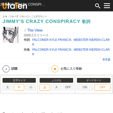
JIMMY'S CRAZY CONSPIRACY 歌詞 The View ふりがな付
よみ：じみーず くれいじー こんすぴらしー
JIMMY'S CRAZY CONSPIRACY
歌詞
The View
2009.2.3 リリース
作詞
FALCONER KYLE FRANCIS
,
WEBSTER KIEREN CLAR
K
作曲
FALCONER KYLE FRANCIS
,
WEBSTER KIEREN CLAR
K
#洋楽
★
試聴
お気に入り登録
文字サイズ
ふりがな
ダークモード
大
中
小
あ
A
OFF
ON
OFF