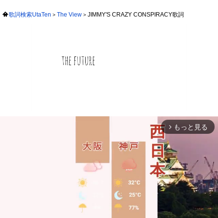
歌詞検索UtaTen
The View
JIMMY'S CRAZY CONSPIRACY歌詞
もっと見る
arrow_forward_ios