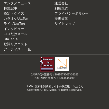
エンタメニュース
運営会社
特集記事
利用規約
検定・クイズ
プライバシーポリシー
カラオケUtaTen
提携媒体
ライブUtaTen
サイトマップ
インタビュー
ココだけメール
UtaTen X
歌詞リクエスト
アーティスト一覧
JASRAC許諾番号：9015879001Y38026
NexTone許諾番号：ID000000049
UtaTen 無料歌詞検索サイトの決定版！うたてん
Copyright (C) IBG Media. All Rights Reserved.