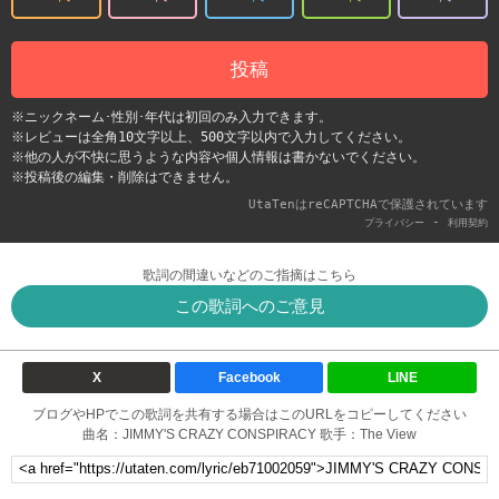
投稿
※ニックネーム･性別･年代は初回のみ入力できます。
※レビューは全角10文字以上、500文字以内で入力してください。
※他の人が不快に思うような内容や個人情報は書かないでください。
※投稿後の編集・削除はできません。
UtaTenはreCAPTCHAで保護されています
-
プライバシー
利用契約
歌詞の間違いなどのご指摘はこちら
この歌詞へのご意見
X
Facebook
LINE
ブログやHPでこの歌詞を共有する場合はこのURLをコピーしてください
曲名：JIMMY'S CRAZY CONSPIRACY 歌手：The View