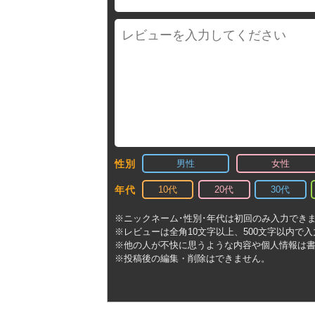
男性
女性
性別
10代
20代
30代
年代
※ニックネーム･性別･年代は初回のみ入力でき
※レビューは全角10文字以上、500文字以内で
※他の人が不快に思うような内容や個人情報は
※投稿後の編集・削除はできません。