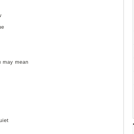
w
ue
ou may mean
uiet