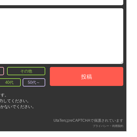
その他
投稿
40代
50代～
ます。
入力してください。
書かないでください。
UtaTenはreCAPTCHAで保護されています
-
プライバシー
利用契約