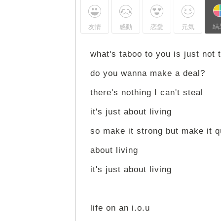
結
友情
感動
恋愛
元気
what's taboo to you is just not
do you wanna make a deal?
there's nothing I can't steal
it's just about living
so make it strong but make it q
about living
it's just about living
life on an i.o.u