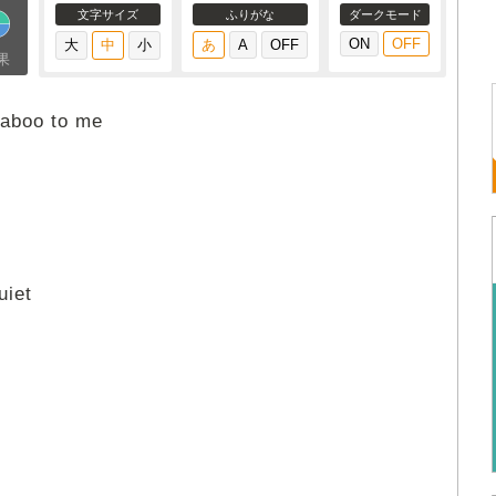
文字サイズ
ふりがな
ダークモード
果
 taboo to me
uiet