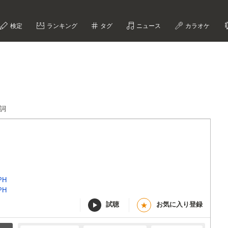
検定
ランキング
タグ
ニュース
カラオケ
g歌詞
PH
PH
試聴
お気に入り登録
★