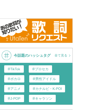
今話題のハッシュタグ
全て見る
TikTok
プロセカ
ボカロ
男性アイドル
アニメ
カナルビ・K-POP和訳
J-POP
キャラソン
あんスタ
歌い手