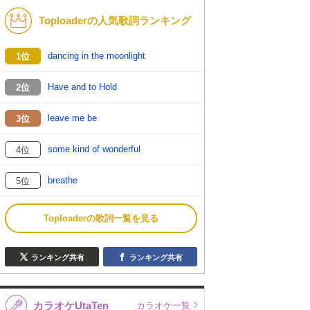
Toploaderの人気歌詞ランキング
K-POP
演歌・歌謡
バンド
洋楽
dancing in the moonlight
1位
VTuber
ディズニー
Have and to Hold
2位
leave me be
3位
some kind of wonderful
4位
breathe
5位
Toploaderの歌詞一覧を見る
ランキング共有
ランキング共有
カラオケUtaTen
カラオケ一覧