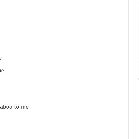
w
ue
 taboo to me