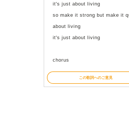
it's just about living
so make it strong but make it q
about living
it's just about living
chorus
この歌詞へのご意見