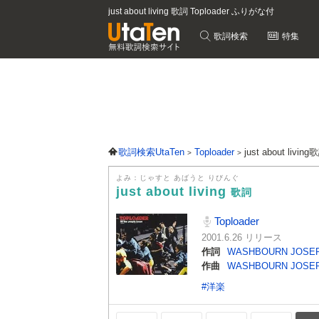
just about living 歌詞 Toploader ふりがな付
歌詞検索
特集
歌詞検索UtaTen
Toploader
just about livin
よみ：じゃすと あばうと りびんぐ
just about living
歌詞
Toploader
2001.6.26 リリース
作詞
WASHBOURN JOSE
作曲
WASHBOURN JOSE
#洋楽