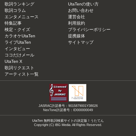
歌詞ランキング
UtaTenの使い方
歌詞コラム
お問い合わせ
エンタメニュース
運営会社
特集記事
利用規約
検定・クイズ
プライバシーポリシー
カラオケUtaTen
提携媒体
ライブUtaTen
サイトマップ
インタビュー
ココだけメール
UtaTen X
歌詞リクエスト
アーティスト一覧
JASRAC許諾番号：9015879001Y38026
NexTone許諾番号：ID000000049
UtaTen 無料歌詞検索サイトの決定版！うたてん
Copyright (C) IBG Media. All Rights Reserved.