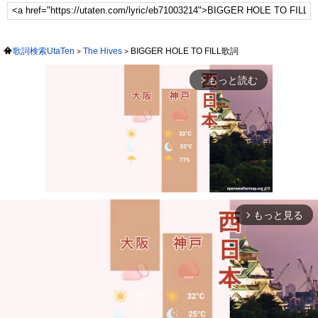
歌詞検索UtaTen
The Hives
BIGGER HOLE TO FILL歌詞
もっと読む
arrow_forward_ios
もっと見る
arrow_forward_ios
Mute