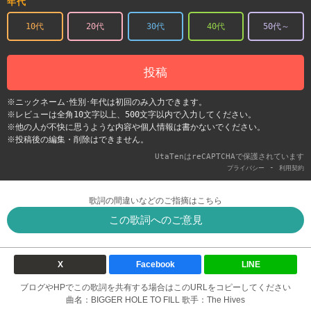
年代
10代
20代
30代
40代
50代～
投稿
※ニックネーム･性別･年代は初回のみ入力できます。
※レビューは全角10文字以上、500文字以内で入力してください。
※他の人が不快に思うような内容や個人情報は書かないでください。
※投稿後の編集・削除はできません。
UtaTenはreCAPTCHAで保護されています
-
プライバシー
利用契約
歌詞の間違いなどのご指摘はこちら
この歌詞へのご意見
X
Facebook
LINE
ブログやHPでこの歌詞を共有する場合はこのURLをコピーしてください
曲名：BIGGER HOLE TO FILL 歌手：The Hives