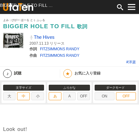
BIGGER HOLE TO FILL 歌詞 The Hives ふりがな付
よみ：びがー ほーる とぅ ふぃる
BIGGER HOLE TO FILL
歌詞
The Hives
2007.11.13 リリース
作詞
FITZSIMMONS RANDY
作曲
FITZSIMMONS RANDY
#洋楽
★
試聴
お気に入り登録
文字サイズ
ふりがな
ダークモード
大
中
小
あ
A
OFF
ON
OFF
Look out!