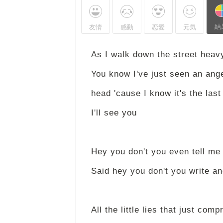
結
友情
感動
恋愛
元気
As I walk down the street heavy
You know I've just seen an ang
head 'cause I know it's the last
I'll see you
Hey you don't you even tell me
Said hey you don't you write an
All the little lies that just com