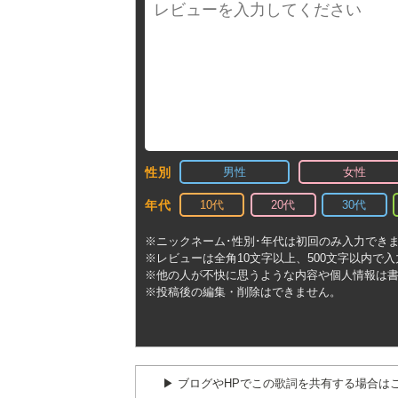
男性
女性
性別
10代
20代
30代
年代
※ニックネーム･性別･年代は初回のみ入力でき
※レビューは全角10文字以上、500文字以内で
※他の人が不快に思うような内容や個人情報は
※投稿後の編集・削除はできません。
▶︎ ブログやHPでこの歌詞を共有する場合は