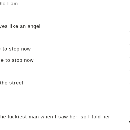
who I am
yes like an angel
e to stop now
me to stop now
the street
t the luckiest man when I saw her, so I told her