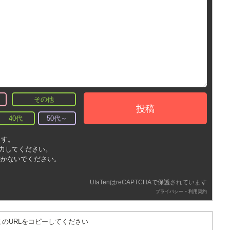
その他
投稿
40代
50代～
ます。
入力してください。
書かないでください。
UtaTenはreCAPTCHAで保護されています
-
プライバシー
利用契約
このURLをコピーしてください