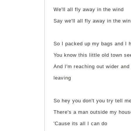
We'll all fly away in the wind
Say we'll all fly away in the wi
So I packed up my bags and I h
You know this little old town s
And I'm reaching out wider and 
leaving
So hey you don't you try tell m
There's a man outside my house
'Cause its all I can do