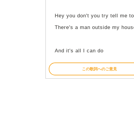
Hey you don't you try tell me t
There's a man outside my house
And it's all I can do
この歌詞へのご意見