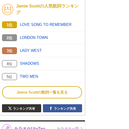
Jamie Scottの人気歌詞ランキン
K-POP
洋楽
グ
バンド
演歌・歌謡
LOVE SONG TO REMEMBER
1位
VTuber
ジャニーズ
LONDON TOWN
2位
LADY WEST
3位
SHADOWS
4位
TWO MEN
5位
Jamie Scottの歌詞一覧を見る
ランキング共有
ランキング共有
カラオケUtaTen
カラオケ一覧