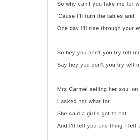
So why can't you take me for 
'Cause I'll turn the tables and
One day I'll rise through your e
So hey you don't you try tell m
Say hey you don't you try tell 
Mrs Carmel selling her soul on 
I asked her what for
She said a girl's got to eat
And I'll tell you one thing I fel