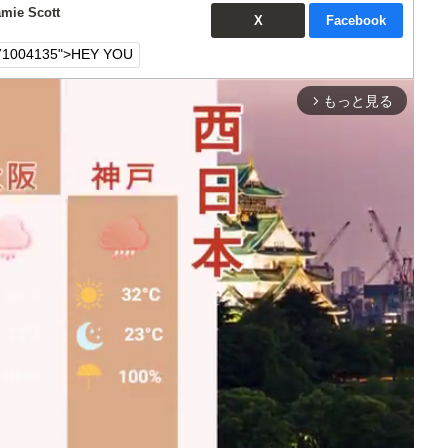
ie Scott
X
Facebook
もっと見る
arrow_forward_ios