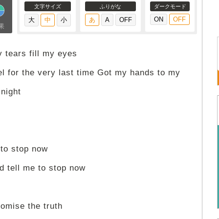
文字サイズ
ふりがな
ダークモード
果
 tears fill my eyes
el for the very last time Got my hands to my
 night
 to stop now
d tell me to stop now
promise the truth