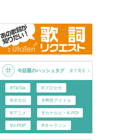
今話題のハッシュタグ
全て見る
TikTok
プロセカ
ボカロ
男性アイドル
アニメ
カナルビ・K-POP和訳
J-POP
キャラソン
歌い手
あんスタ