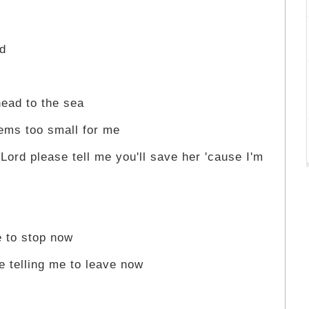
nd
ead to the sea
eems too small for me
Lord please tell me you'll save her 'cause I'm
e to stop now
 telling me to leave now