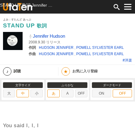
STAND UP 歌詞 Jennifer Hudson ふりがな付
よみ：すたんど あっぷ
STAND UP
歌詞
Jennifer Hudson
2008.9.30 リリース
作詞
HUDSON JENNIFER
,
POWELL SYLVESTER EARL
作曲
HUDSON JENNIFER
,
POWELL SYLVESTER EARL
#洋楽
★
試聴
お気に入り登録
文字サイズ
ふりがな
ダークモード
大
中
小
あ
A
OFF
ON
OFF
You said I, I, I