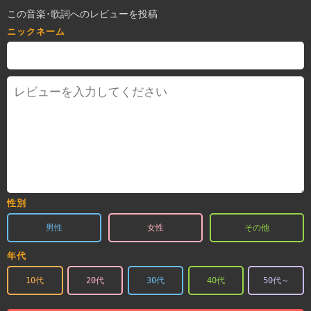
この音楽･歌詞へのレビューを投稿
ニックネーム
性別
男性
女性
その他
年代
10代
20代
30代
40代
50代～