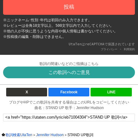
投稿
※ニックネーム･性別･年代は初回のみ入力できます。
※レビューは全角10文字以上、500文字以内で入力してください。
※他の人が不快に思うような内容や個人情報は書かないでください。
※投稿後の編集・削除はできません。
UtaTenはreCAPTCHAで保護されています
-
プライバシー
利用契約
歌詞の間違いなどのご指摘はこちら
この歌詞へのご意見
X
Facebook
LINE
ブログやHPでこの歌詞を共有する場合はこのURLをコピーしてください
曲名：STAND UP 歌手：Jennifer Hudson
歌詞検索UtaTen
Jennifer Hudson
STAND UP歌詞