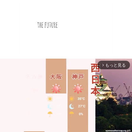
もっと見る
arrow_forward_ios