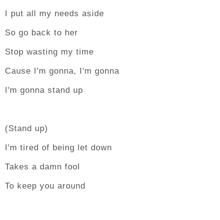
I put all my needs aside
So go back to her
Stop wasting my time
Cause I'm gonna, I'm gonna
I'm gonna stand up
(Stand up)
I'm tired of being let down
Takes a damn fool
To keep you around