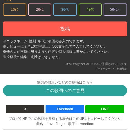
10代
20代
30代
40代
50代～
投稿
※ニックネーム･性別･年代は初回のみ入力できます。
※レビューは全角10文字以上、500文字以内で入力してください。
※他の人が不快に思うような内容や個人情報は書かないでください。
※投稿後の編集・削除はできません。
UtaTenはreCAPTCHAで保護されています
-
プライバシー
利用契約
歌詞の間違いなどのご指摘はこちら
この歌詞へのご意見
X
Facebook
LINE
ブログやHPでこの歌詞を共有する場合はこのURLをコピーしてください
曲名：Love Forgets 歌手：sweetbox