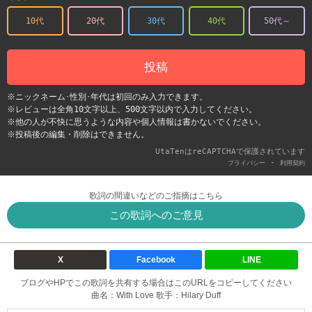
10代
20代
30代
40代
50代～
投稿
※ニックネーム･性別･年代は初回のみ入力できます。
※レビューは全角10文字以上、500文字以内で入力してください。
※他の人が不快に思うような内容や個人情報は書かないでください。
※投稿後の編集・削除はできません。
UtaTenはreCAPTCHAで保護されています
-
プライバシー
利用契約
歌詞の間違いなどのご指摘はこちら
この歌詞へのご意見
X
Facebook
LINE
ブログやHPでこの歌詞を共有する場合はこのURLをコピーしてください
曲名：With Love 歌手：Hilary Duff