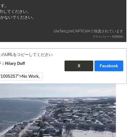
ます。
入力してください。
書かないでください。
UtaTenはreCAPTCHAで保護されています
-
プライバシー
利用契約
このURLをコピーしてください
：Hilary Duff
X
Facebook
次の動画まで 3