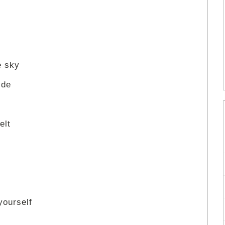
he sky
ide
elt
yourself