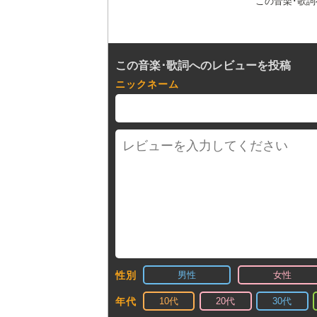
この音楽･歌
この音楽･歌詞へのレビューを投稿
ニックネーム
男性
女性
性別
10代
20代
30代
年代