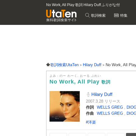
No Work, All Play 歌詞 Hilary Duff ふりがな付
歌詞検索
特集
歌詞検索UtaTen
Hilary Duff
No Work, All P
よみ：のー わーく, おーる ぷれい
No Work, All Play
歌詞
Hilary Duff
2007.3.28 リリース
作詞
WELLS GREG
,
DIO
作曲
WELLS GREG
,
DIO
#洋楽