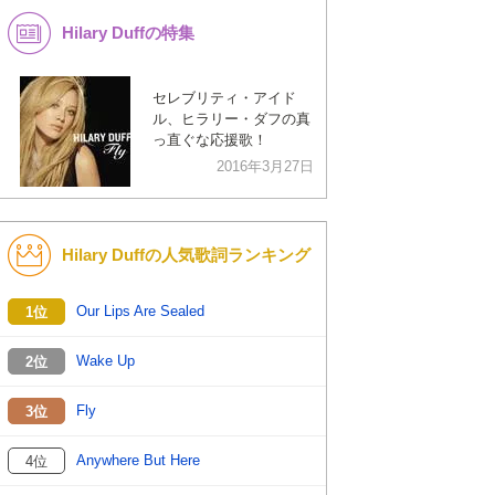
Hilary Duffの特集
K-POP
演歌・歌謡
バンド
洋楽
セレブリティ・アイド
ル、ヒラリー・ダフの真
VTuber
ディズニー
っ直ぐな応援歌！
2016年3月27日
Hilary Duffの人気歌詞ランキング
Our Lips Are Sealed
1位
Wake Up
2位
Fly
3位
Anywhere But Here
4位