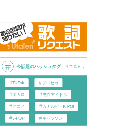
今話題のハッシュタグ
全て見る
TikTok
プロセカ
ボカロ
男性アイドル
アニメ
カナルビ・K-POP和訳
J-POP
キャラソン
あんスタ
歌い手