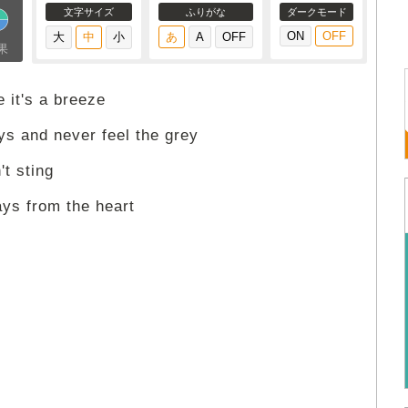
文字サイズ
ふりがな
ダークモード
果
e it's a breeze
ys and never feel the grey
't sting
ys from the heart