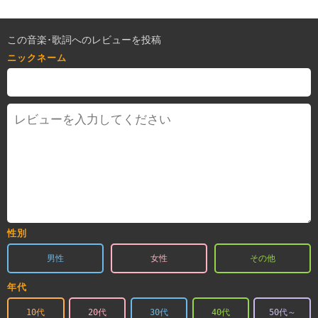
この音楽･歌詞へのレビューを投稿
ニックネーム
性別
男性
女性
その他
年代
10代
20代
30代
40代
50代～