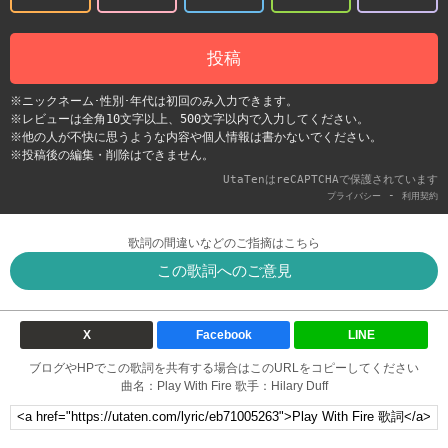
投稿
※ニックネーム･性別･年代は初回のみ入力できます。
※レビューは全角10文字以上、500文字以内で入力してください。
※他の人が不快に思うような内容や個人情報は書かないでください。
※投稿後の編集・削除はできません。
UtaTenはreCAPTCHAで保護されています
-
プライバシー
利用契約
歌詞の間違いなどのご指摘はこちら
この歌詞へのご意見
X
Facebook
LINE
ブログやHPでこの歌詞を共有する場合はこのURLをコピーしてください
曲名：Play With Fire 歌手：Hilary Duff