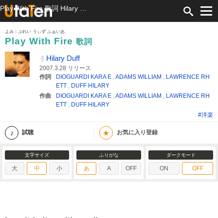
Play With Fire 歌詞 Hilary Duff ふりがな付
よみ：ぷれい うぃず ふぁいあ
Play With Fire
歌詞
Hilary Duff
2007.3.28 リリース
作詞
DIOGUARDI KARA E
,
ADAMS WILLIAM
,
LAWRENCE RH
ETT
,
DUFF HILARY
作曲
DIOGUARDI KARA E
,
ADAMS WILLIAM
,
LAWRENCE RH
ETT
,
DUFF HILARY
#洋楽
★
試聴
お気に入り登録
文字サイズ
ふりがな
ダークモード
大
中
小
あ
A
OFF
ON
OFF