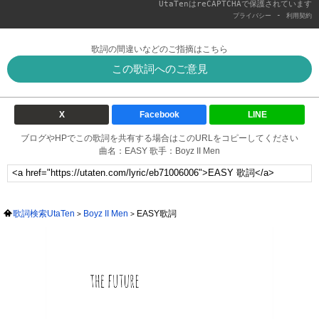
UtaTenはreCAPTCHAで保護されています
-
プライバシー
利用契約
歌詞の間違いなどのご指摘はこちら
この歌詞へのご意見
X
Facebook
LINE
ブログやHPでこの歌詞を共有する場合はこのURLをコピーしてください
曲名：EASY 歌手：Boyz II Men
歌詞検索UtaTen
Boyz II Men
EASY歌詞