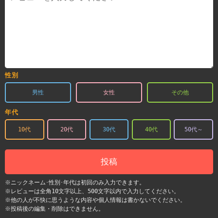
性別
男性
女性
その他
年代
10代
20代
30代
40代
50代～
投稿
※ニックネーム･性別･年代は初回のみ入力できます。
※レビューは全角10文字以上、500文字以内で入力してください。
※他の人が不快に思うような内容や個人情報は書かないでください。
※投稿後の編集・削除はできません。