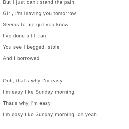
But I just can't stand the pain
Girl, I'm leaving you tomorrow
Seems to me girl you know
I've done all I can
You see I begged, stole
And I borrowed
Ooh, that's why I'm easy
I'm easy like Sunday morning
That's why I'm easy
I'm easy like Sunday morning, oh yeah