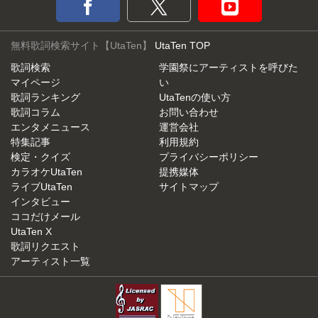
無料歌詞検索サイト【UtaTen】
UtaTen TOP
歌詞検索
学園祭にアーティストを呼びた
マイページ
い
歌詞ランキング
UtaTenの使い方
歌詞コラム
お問い合わせ
エンタメニュース
運営会社
特集記事
利用規約
検定・クイズ
プライバシーポリシー
カラオケUtaTen
提携媒体
ライブUtaTen
サイトマップ
インタビュー
ココだけメール
UtaTen X
歌詞リクエスト
アーティスト一覧