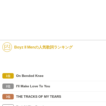
Boyz II Menの人気歌詞ランキング
On Bended Knee
1位
I'll Make Love To You
2位
THE TRACKS OF MY TEARS
3位