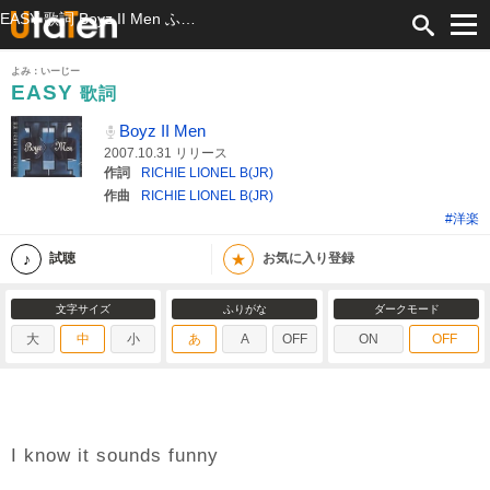
EASY 歌詞 Boyz II Men ふりがな付
よみ：いーじー
EASY
歌詞
Boyz II Men
2007.10.31 リリース
作詞
RICHIE LIONEL B(JR)
作曲
RICHIE LIONEL B(JR)
#洋楽
★
試聴
お気に入り登録
文字サイズ
ふりがな
ダークモード
大
中
小
あ
A
OFF
ON
OFF
I know it sounds funny