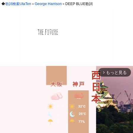
歌詞検索UtaTen
George Harrison
DEEP BLUE歌詞
もっと見る
arrow_forward_ios