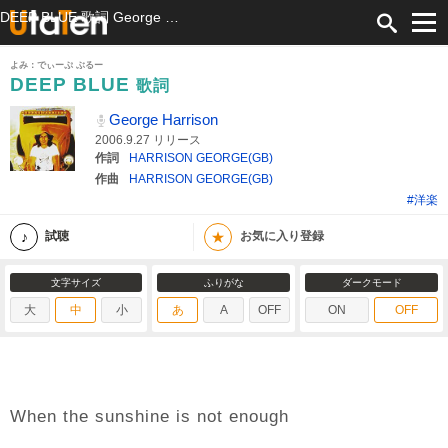
DEEP BLUE 歌詞 George Harrison ふりがな付
よみ：でぃーぷ ぶるー
DEEP BLUE
歌詞
George Harrison
2006.9.27 リリース
作詞
HARRISON GEORGE(GB)
作曲
HARRISON GEORGE(GB)
#洋楽
★
試聴
お気に入り登録
文字サイズ
ふりがな
ダークモード
大
中
小
あ
A
OFF
ON
OFF
When the sunshine is not enough