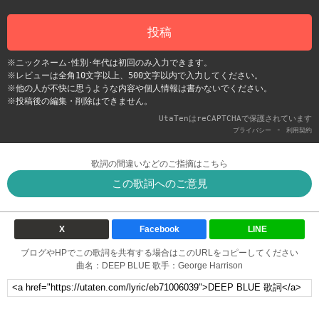
投稿
※ニックネーム･性別･年代は初回のみ入力できます。
※レビューは全角10文字以上、500文字以内で入力してください。
※他の人が不快に思うような内容や個人情報は書かないでください。
※投稿後の編集・削除はできません。
UtaTenはreCAPTCHAで保護されています
-
プライバシー
利用契約
歌詞の間違いなどのご指摘はこちら
この歌詞へのご意見
X
Facebook
LINE
ブログやHPでこの歌詞を共有する場合はこのURLをコピーしてください
曲名：DEEP BLUE 歌手：George Harrison