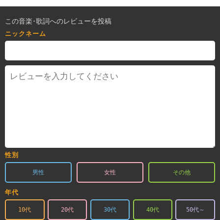
この音楽･歌詞へのレビューを投稿
ニックネーム
性別
男性
女性
その他
年代
10代
20代
30代
40代
50代～