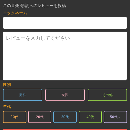
この音楽･歌詞へのレビューを投稿
ニックネーム
性別
男性
女性
その他
年代
10代
20代
30代
40代
50代～