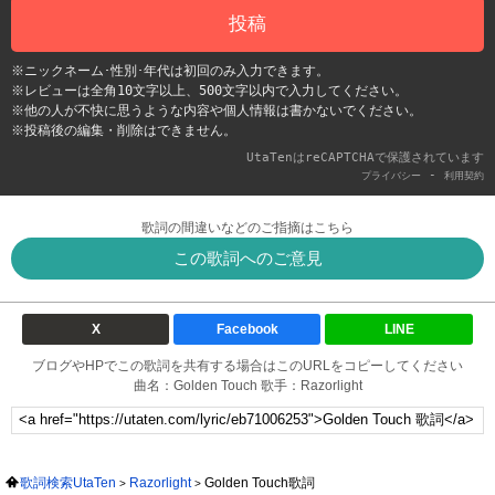
投稿
※ニックネーム･性別･年代は初回のみ入力できます。
※レビューは全角10文字以上、500文字以内で入力してください。
※他の人が不快に思うような内容や個人情報は書かないでください。
※投稿後の編集・削除はできません。
UtaTenはreCAPTCHAで保護されています
-
プライバシー
利用契約
歌詞の間違いなどのご指摘はこちら
この歌詞へのご意見
X
Facebook
LINE
ブログやHPでこの歌詞を共有する場合はこのURLをコピーしてください
曲名：Golden Touch 歌手：Razorlight
歌詞検索UtaTen
Razorlight
Golden Touch歌詞