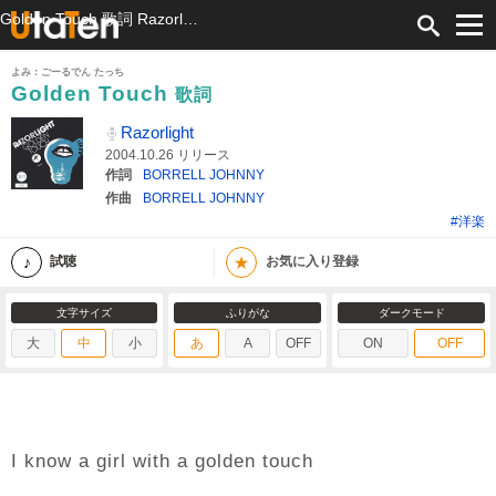
Golden Touch 歌詞 Razorlight ふりがな付
よみ：ごーるでん たっち
Golden Touch
歌詞
Razorlight
2004.10.26 リリース
作詞
BORRELL JOHNNY
作曲
BORRELL JOHNNY
#洋楽
★
試聴
お気に入り登録
文字サイズ
ふりがな
ダークモード
大
中
小
あ
A
OFF
ON
OFF
I know a girl with a golden touch