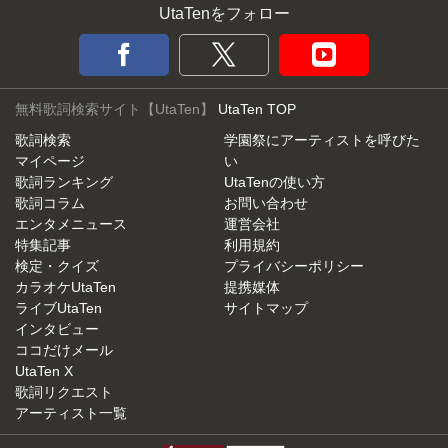
UtaTenをフォロー
無料歌詞検索サイト【UtaTen】
UtaTen TOP
歌詞検索
学園祭にアーティストを呼びた
マイページ
い
歌詞ランキング
UtaTenの使い方
歌詞コラム
お問い合わせ
エンタメニュース
運営会社
特集記事
利用規約
検定・クイズ
プライバシーポリシー
カラオケUtaTen
提携媒体
ライブUtaTen
サイトマップ
インタビュー
ココだけメール
UtaTen X
歌詞リクエスト
アーティスト一覧