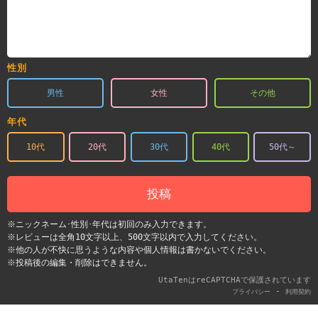
性別
男性
女性
その他
年代
10代
20代
30代
40代
50代～
投稿
※ニックネーム･性別･年代は初回のみ入力できます。
※レビューは全角10文字以上、500文字以内で入力してください。
※他の人が不快に思うような内容や個人情報は書かないでください。
※投稿後の編集・削除はできません。
UtaTenはreCAPTCHAで保護されています
-
プライバシー
利用契約