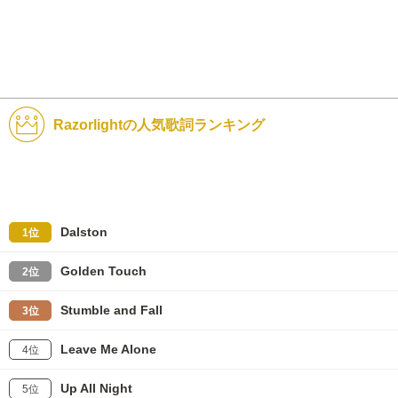
Razorlightの人気歌詞ランキング
Dalston
1位
Golden Touch
2位
Stumble and Fall
3位
Leave Me Alone
4位
Up All Night
5位