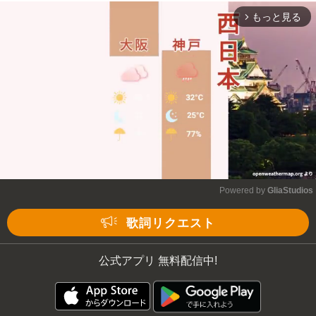
もっと見る
arrow_forward_ios
Powered by 
GliaStudios
Mute
歌詞リクエスト
公式アプリ 無料配信中!