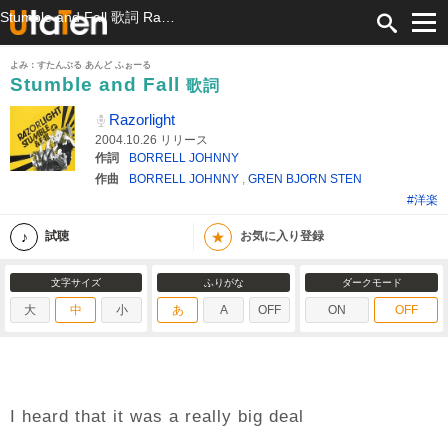
Stumble and Fall 歌詞 Razorlight ふりがな付
よみ：すたんぶる あんど ふぉーる
Stumble and Fall
歌詞
Razorlight
2004.10.26 リリース
作詞
BORRELL JOHNNY
作曲
BORRELL JOHNNY
,
GREN BJORN STEN
#洋楽
★
試聴
お気に入り登録
文字サイズ
ふりがな
ダークモード
大
中
小
あ
A
OFF
ON
OFF
I heard that it was a really big deal