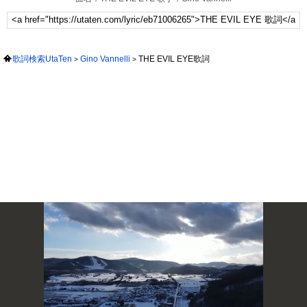
歌詞検索UtaTen
Gino Vannelli
THE EVIL EYE歌詞