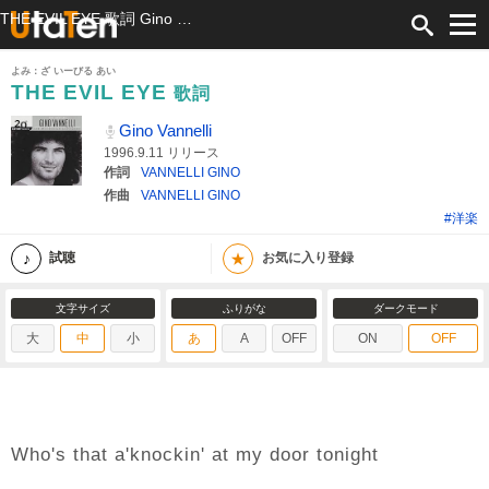
THE EVIL EYE 歌詞 Gino Vannelli ふりがな付
よみ：ざ いーびる あい
THE EVIL EYE
歌詞
Gino Vannelli
1996.9.11 リリース
作詞
VANNELLI GINO
作曲
VANNELLI GINO
#洋楽
★
試聴
お気に入り登録
文字サイズ
ふりがな
ダークモード
大
中
小
あ
A
OFF
ON
OFF
Who's that a'knockin' at my door tonight