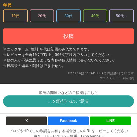
年代
10代
20代
30代
40代
50代～
投稿
※ニックネーム･性別･年代は初回のみ入力できます。
※レビューは全角10文字以上、500文字以内で入力してください。
※他の人が不快に思うような内容や個人情報は書かないでください。
※投稿後の編集・削除はできません。
UtaTenはreCAPTCHAで保護されています
-
プライバシー
利用契約
歌詞の間違いなどのご指摘はこちら
この歌詞へのご意見
X
Facebook
LINE
ブログやHPでこの歌詞を共有する場合はこのURLをコピーしてください
曲名：THE EVIL EYE 歌手：Gino Vannelli