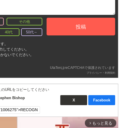
その他
投稿
40代
50代～
ます。
入力してください。
書かないでください。
UtaTenはreCAPTCHAで保護されています
-
プライバシー
利用契約
このURLをコピーしてください
phen Bishop
X
Facebook
もっと見る
arrow_forward_ios