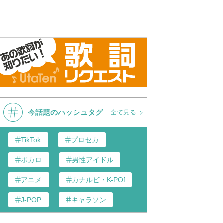
今話題のハッシュタグ
全て見る
TikTok
プロセカ
ボカロ
男性アイドル
アニメ
カナルビ・K-POP和訳
J-POP
キャラソン
あんスタ
歌い手