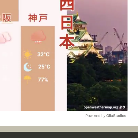
Powered by 
GliaStudios
Mute