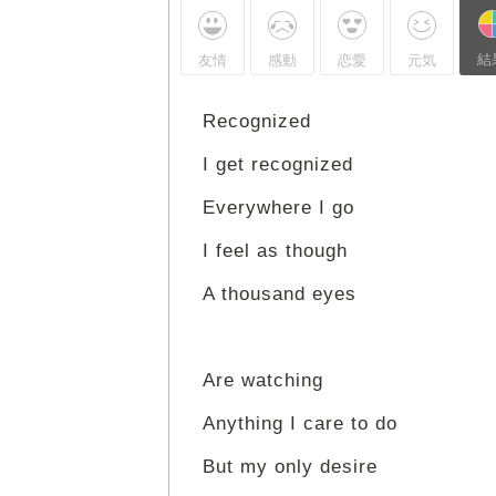
結
友情
感動
恋愛
元気
Recognized
I get recognized
Everywhere I go
I feel as though
A thousand eyes
Are watching
Anything I care to do
But my only desire