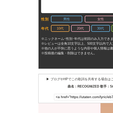
男性
女性
性別
10代
20代
30代
年代
※ニックネーム･性別･年代は初回のみ入力でき
※レビューは全角10文字以上、500文字以内で
※他の人が不快に思うような内容や個人情報は
※投稿後の編集・削除はできません。
▶︎ ブログやHPでこの歌詞を共有する場合は
曲名：RECOGNIZED 歌手：Ste