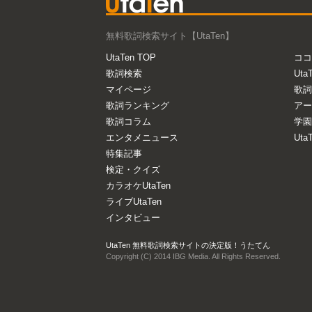
無料歌詞検索サイト【UtaTen】
UtaTen TOP
ココ
歌詞検索
Uta
マイページ
歌詞
歌詞ランキング
アー
歌詞コラム
学園
エンタメニュース
Ut
特集記事
検定・クイズ
カラオケUtaTen
ライブUtaTen
インタビュー
UtaTen 無料歌詞検索サイトの決定版！うたてん
Copyright (C) 2014 IBG Media. All Rights Reserved.