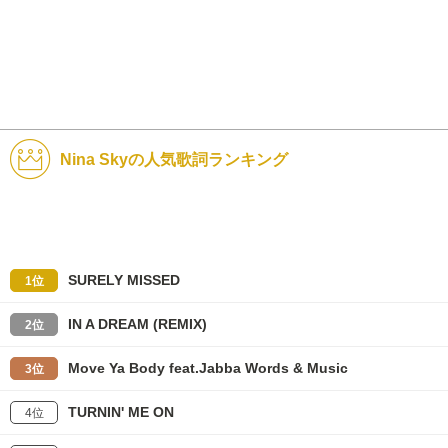
Nina Skyの人気歌詞ランキング
SURELY MISSED
1位
IN A DREAM (REMIX)
2位
Move Ya Body feat.Jabba Words & Music
3位
TURNIN' ME ON
4位