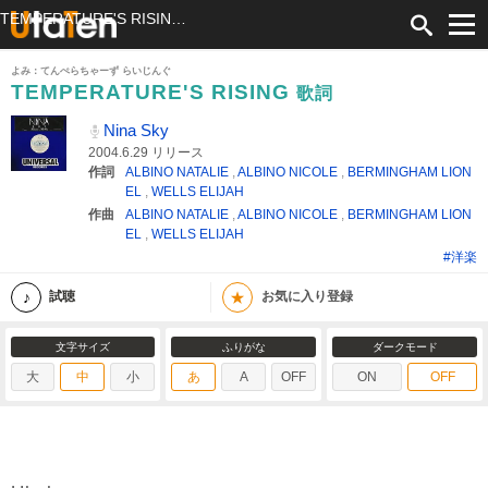
TEMPERATURE'S RISING 歌詞 Nina Sky ふりがな付
よみ：てんぺらちゃーず らいじんぐ
TEMPERATURE'S RISING
歌詞
Nina Sky
2004.6.29 リリース
作詞
ALBINO NATALIE
,
ALBINO NICOLE
,
BERMINGHAM LION
EL
,
WELLS ELIJAH
作曲
ALBINO NATALIE
,
ALBINO NICOLE
,
BERMINGHAM LION
EL
,
WELLS ELIJAH
#洋楽
★
試聴
お気に入り登録
文字サイズ
ふりがな
ダークモード
大
中
小
あ
A
OFF
ON
OFF