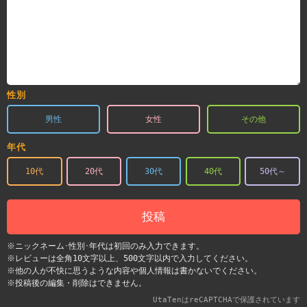
性別
男性
女性
その他
年代
10代
20代
30代
40代
50代～
投稿
※ニックネーム･性別･年代は初回のみ入力できます。
※レビューは全角10文字以上、500文字以内で入力してください。
※他の人が不快に思うような内容や個人情報は書かないでください。
※投稿後の編集・削除はできません。
UtaTenはreCAPTCHAで保護されています