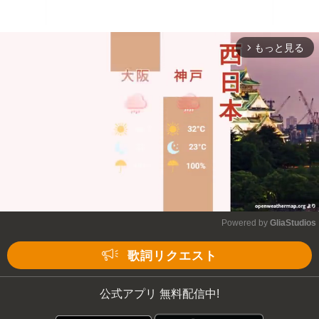
もっと見る
arrow_forward_ios
Powered by 
GliaStudios
Mute
歌詞リクエスト
公式アプリ 無料配信中!