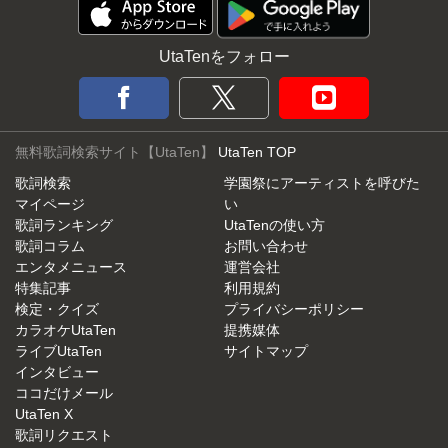
UtaTenをフォロー
無料歌詞検索サイト【UtaTen】
UtaTen TOP
歌詞検索
学園祭にアーティストを呼びた
マイページ
い
歌詞ランキング
UtaTenの使い方
歌詞コラム
お問い合わせ
エンタメニュース
運営会社
特集記事
利用規約
検定・クイズ
プライバシーポリシー
カラオケUtaTen
提携媒体
ライブUtaTen
サイトマップ
インタビュー
ココだけメール
UtaTen X
歌詞リクエスト