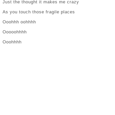
Just the thought it makes me crazy
As you touch those fragile places
Ooohhh oohhhh
Ooooohhhh
Ooohhhh