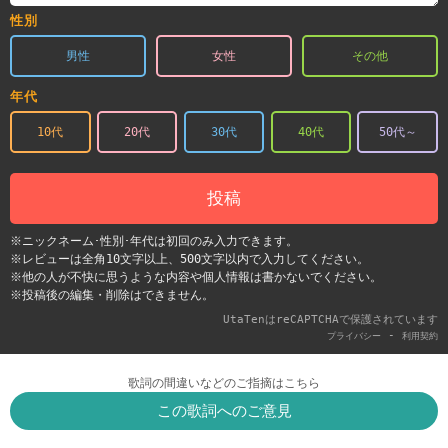
性別
男性
女性
その他
年代
10代
20代
30代
40代
50代～
投稿
※ニックネーム･性別･年代は初回のみ入力できます。
※レビューは全角10文字以上、500文字以内で入力してください。
※他の人が不快に思うような内容や個人情報は書かないでください。
※投稿後の編集・削除はできません。
UtaTenはreCAPTCHAで保護されています
-
プライバシー
利用契約
歌詞の間違いなどのご指摘はこちら
この歌詞へのご意見