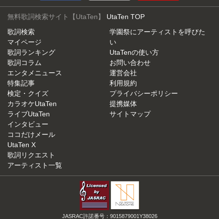
無料歌詞検索サイト【UtaTen】
UtaTen TOP
歌詞検索
学園祭にアーティストを呼びた
マイページ
い
歌詞ランキング
UtaTenの使い方
歌詞コラム
お問い合わせ
エンタメニュース
運営会社
特集記事
利用規約
検定・クイズ
プライバシーポリシー
カラオケUtaTen
提携媒体
ライブUtaTen
サイトマップ
インタビュー
ココだけメール
UtaTen X
歌詞リクエスト
アーティスト一覧
JASRAC許諾番号：9015879001Y38026