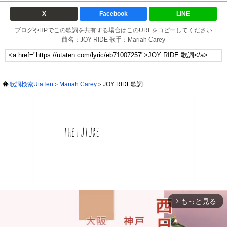
X
Facebook
LINE
ブログやHPでこの歌詞を共有する場合はこのURLをコピーしてください
曲名：JOY RIDE 歌手：Mariah Carey
歌詞検索UtaTen
Mariah Carey
JOY RIDE歌詞
もっと見る
arrow_forward_ios