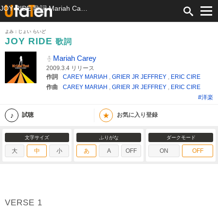
JOY RIDE 歌詞 Mariah Carey ふりがな付
よみ：じょい らいど
JOY RIDE
歌詞
Mariah Carey
2009.3.4 リリース
作詞
CAREY MARIAH
,
GRIER JR JEFFREY
,
ERIC CIRE
作曲
CAREY MARIAH
,
GRIER JR JEFFREY
,
ERIC CIRE
#洋楽
★
試聴
お気に入り登録
文字サイズ
ふりがな
ダークモード
大
中
小
あ
A
OFF
ON
OFF
VERSE 1