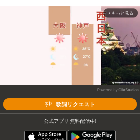
もっと見る
arrow_forward_ios
Powered by 
GliaStudios
Mute
歌詞リクエスト
公式アプリ 無料配信中!