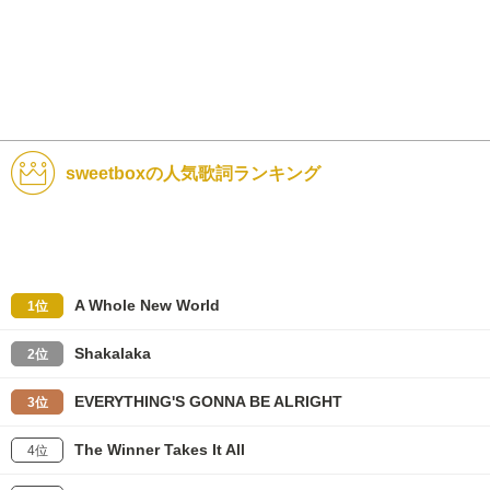
sweetboxの人気歌詞ランキング
A Whole New World
1位
Shakalaka
2位
EVERYTHING'S GONNA BE ALRIGHT
3位
The Winner Takes It All
4位