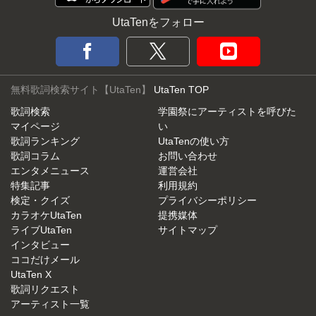
UtaTenをフォロー
無料歌詞検索サイト【UtaTen】
UtaTen TOP
歌詞検索
学園祭にアーティストを呼びた
マイページ
い
歌詞ランキング
UtaTenの使い方
歌詞コラム
お問い合わせ
エンタメニュース
運営会社
特集記事
利用規約
検定・クイズ
プライバシーポリシー
カラオケUtaTen
提携媒体
ライブUtaTen
サイトマップ
インタビュー
ココだけメール
UtaTen X
歌詞リクエスト
アーティスト一覧