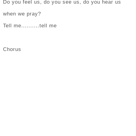
Do you feel us, do you see us, do you hear us
when we pray?
Tell me..........tell me
Chorus