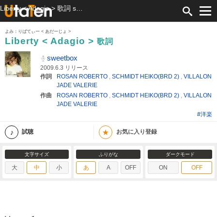
Liberty < Adagio > 歌詞 sweetbox ふりがな付
よみ：りばてぃー < あだーじょ >
Liberty < Adagio >
歌詞
sweetbox
2009.6.3 リリース
作詞
ROSAN ROBERTO
,
SCHMIDT HEIKO(BRD 2)
,
VILLALON
JADE VALERIE
作曲
ROSAN ROBERTO
,
SCHMIDT HEIKO(BRD 2)
,
VILLALON
JADE VALERIE
#洋楽
★
試聴
お気に入り登録
文字サイズ
ふりがな
ダークモード
大
中
小
あ
A
OFF
ON
OFF