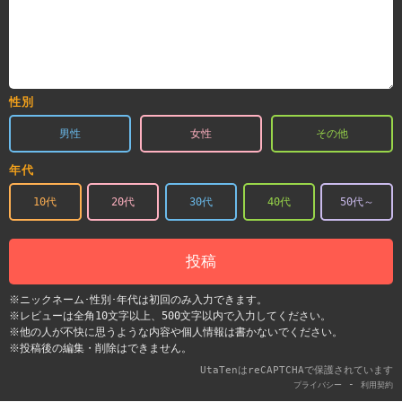
性別
男性
女性
その他
年代
10代
20代
30代
40代
50代～
投稿
※ニックネーム･性別･年代は初回のみ入力できます。
※レビューは全角10文字以上、500文字以内で入力してください。
※他の人が不快に思うような内容や個人情報は書かないでください。
※投稿後の編集・削除はできません。
UtaTenはreCAPTCHAで保護されています
-
プライバシー
利用契約