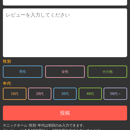
性別
男性
女性
その他
年代
10代
20代
30代
40代
50代～
投稿
※ニックネーム･性別･年代は初回のみ入力できます。