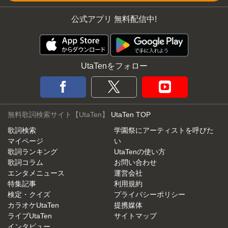
公式アプリ 無料配信中!
UtaTenをフォロー
無料歌詞検索サイト【UtaTen】
UtaTen TOP
歌詞検索
学園祭にアーティストを呼びた
マイページ
い
歌詞ランキング
UtaTenの使い方
歌詞コラム
お問い合わせ
エンタメニュース
運営会社
特集記事
利用規約
検定・クイズ
プライバシーポリシー
カラオケUtaTen
提携媒体
ライブUtaTen
サイトマップ
インタビュー