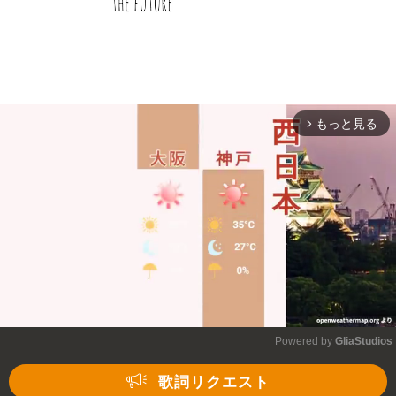
もっと見る
arrow_forward_ios
Powered by 
GliaStudios
Mute
歌詞リクエスト