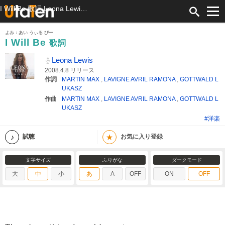
I Will Be 歌詞 Leona Lewis ふりがな付
よみ：あい うぃる びー
I Will Be
歌詞
Leona Lewis
2008.4.8 リリース
作詞
MARTIN MAX
,
LAVIGNE AVRIL RAMONA
,
GOTTWALD L
UKASZ
作曲
MARTIN MAX
,
LAVIGNE AVRIL RAMONA
,
GOTTWALD L
UKASZ
#洋楽
★
試聴
お気に入り登録
文字サイズ
ふりがな
ダークモード
大
中
小
あ
A
OFF
ON
OFF