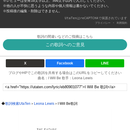
※レビューは全角10文字以上、500文字以内で入力してください。
※他の人が不快に思うような内容や個人情報は書かないでください。
※投稿後の編集・削除はできません。
UtaTenはreCAPTCHAで保護されています
-
プライバシー
利用契約
歌詞の間違いなどのご指摘はこちら
この歌詞へのご意見
X
Facebook
LINE
ブログやHPでこの歌詞を共有する場合はこのURLをコピーしてください
曲名：I Will Be 歌手：Leona Lewis
歌詞検索UtaTen
Leona Lewis
I Will Be歌詞