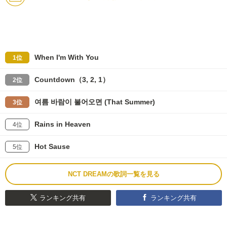
When I'm With You
1位
Countdown（3, 2, 1）
2位
여름 바람이 불어오면 (That Summer)
3位
Rains in Heaven
4位
Hot Sause
5位
NCT DREAMの歌詞一覧を見る
ランキング共有
ランキング共有