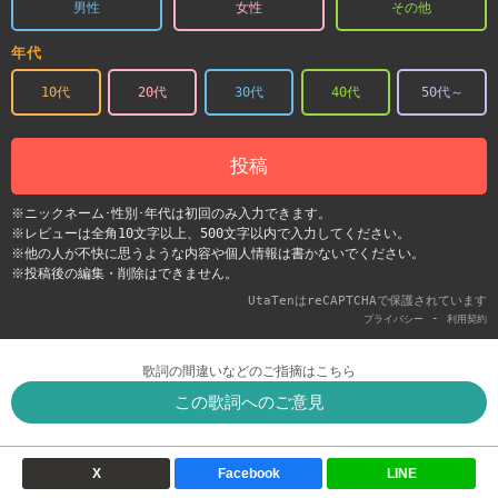
男性
女性
その他
年代
10代
20代
30代
40代
50代～
投稿
※ニックネーム･性別･年代は初回のみ入力できます。
※レビューは全角10文字以上、500文字以内で入力してください。
※他の人が不快に思うような内容や個人情報は書かないでください。
※投稿後の編集・削除はできません。
UtaTenはreCAPTCHAで保護されています
-
プライバシー
利用契約
歌詞の間違いなどのご指摘はこちら
この歌詞へのご意見
X
Facebook
LINE