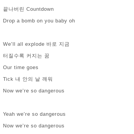
끝나버린 Countdown
Drop a bomb on you baby oh
We’ll all explode 바로 지금
터질수록 커지는 꿈
Our time goes
Tick 내 안의 날 깨워
Now we’re so dangerous
Yeah we’re so dangerous
Now we’re so dangerous