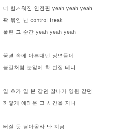
더 헐거워진 안전핀 yeah yeah yeah
꽉 묶인 난 control freak
풀린 그 순간 yeah yeah yeah
꿈결 속에 아른대던 장면들이
불길처럼 눈앞에 확 번질 테니
일 초가 일 분 같던 찰나가 영원 같던
까맣게 애태운 그 시간을 지나
터질 듯 달아올라 난 지금