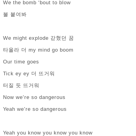
We the bomb ‘bout to blow
불 붙여봐
We might explode 갇혔던 꿈
타올라 더 my mind go boom
Our time goes
Tick ey ey 더 뜨거워
터질 듯 뜨거워
Now we’re so dangerous
Yeah we’re so dangerous
Yeah you know you know you know