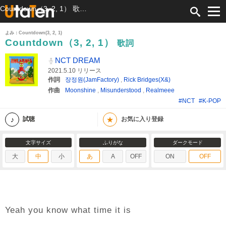
Countdown（3, 2, 1） 歌詞 NCT DREAM ふりがな付
よみ：Countdown(3, 2, 1)
Countdown（3, 2, 1）
歌詞
NCT DREAM
2021.5.10 リリース
作詞
장정원(JamFactory)
,
Rick Bridges(X&)
作曲
Moonshine
,
Misunderstood
,
Realmeee
#NCT
#K-POP
★
試聴
お気に入り登録
文字サイズ
ふりがな
ダークモード
大
中
小
あ
A
OFF
ON
OFF
Yeah you know what time it is