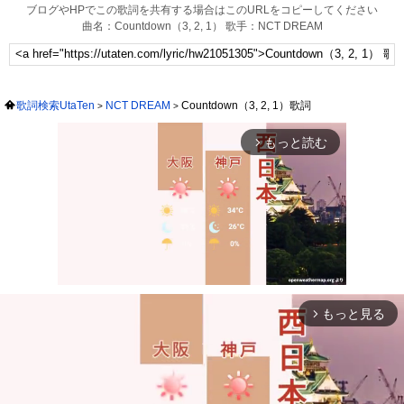
ブログやHPでこの歌詞を共有する場合はこのURLをコピーしてください
曲名：Countdown（3, 2, 1） 歌手：NCT DREAM
歌詞検索UtaTen
NCT DREAM
Countdown（3, 2, 1）歌詞
もっと読む
arrow_forward_ios
もっと見る
arrow_forward_ios
Mute