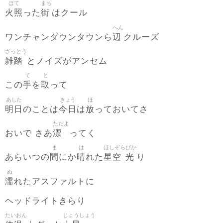
ほて
まち
火照
街
った
はクール
へん
辺
ワンチャンダウンタウンら
クルーズ
ざっとう
雑踏
とノイズがアンセム
て
と
手
取
この
を
って
あした
きょう
ほ
明日
今日
放
のことは
は
っておいてさ
ただよ
漂
おいで さあ
ってく
ま
は
ほしぞら
びか
間
晴
星空
光
あらいつの
にか
れた
り
ぬ
濡
れたアスファルトに
ヘッドライトきらり
たいおん
じょうしょう