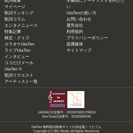
歌詞検索
学園祭にアーティストを呼びた
マイページ
い
歌詞ランキング
UtaTenの使い方
歌詞コラム
お問い合わせ
エンタメニュース
運営会社
特集記事
利用規約
検定・クイズ
プライバシーポリシー
カラオケUtaTen
提携媒体
ライブUtaTen
サイトマップ
インタビュー
ココだけメール
UtaTen X
歌詞リクエスト
アーティスト一覧
JASRAC許諾番号：9015879001Y38026
NexTone許諾番号：ID000000049
UtaTen 無料歌詞検索サイトの決定版！うたてん
Copyright (C) IBG Media. All Rights Reserved.