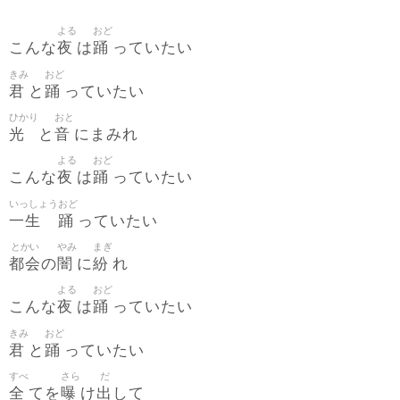
よる
おど
夜
踊
こんな
は
っていたい
きみ
おど
君
踊
と
っていたい
ひかり
おと
光
音
と
にまみれ
よる
おど
夜
踊
こんな
は
っていたい
いっしょう
おど
一生
踊
っていたい
とかい
やみ
まぎ
都会
闇
紛
の
に
れ
よる
おど
夜
踊
こんな
は
っていたい
きみ
おど
君
踊
と
っていたい
すべ
さら
だ
全
曝
出
てを
け
して