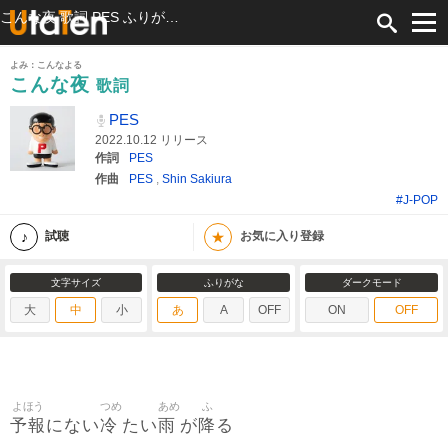
こんな夜 歌詞 PES ふりがな付
よみ：こんなよる
こんな夜
歌詞
PES
2022.10.12 リリース
作詞
PES
作曲
PES
,
Shin Sakiura
#J-POP
★
試聴
お気に入り登録
文字サイズ
ふりがな
ダークモード
大
中
小
あ
A
OFF
ON
OFF
よほう
つめ
あめ
ふ
予報
冷
雨
降
にない
たい
が
る