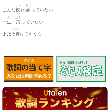
よる
おど
夜
踊
こんな
は
っていたい
いっしょう
おど
一生
踊
っていたい
こよい
今宵
まだ
はこれから