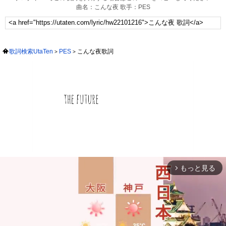
曲名：こんな夜 歌手：PES
歌詞検索UtaTen
PES
こんな夜歌詞
もっと見る
arrow_forward_ios