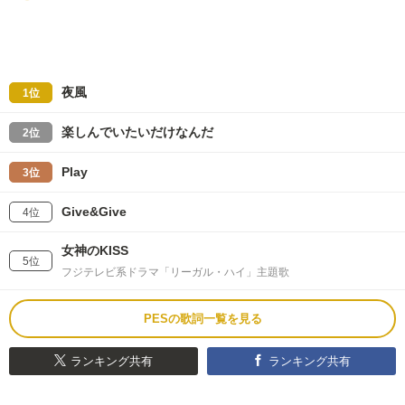
夜風
1位
楽しんでいたいだけなんだ
2位
Play
3位
Give&Give
4位
女神のKISS
5位
フジテレビ系ドラマ「リーガル・ハイ」主題歌
PESの歌詞一覧を見る
ランキング共有
ランキング共有