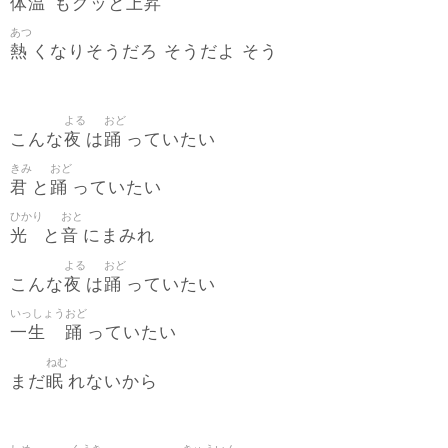
体温
上昇
もグッと
あつ
熱
くなりそうだろ そうだよ そう
よる
おど
夜
踊
こんな
は
っていたい
きみ
おど
君
踊
と
っていたい
ひかり
おと
光
音
と
にまみれ
よる
おど
夜
踊
こんな
は
っていたい
いっしょう
おど
一生
踊
っていたい
ねむ
眠
まだ
れないから