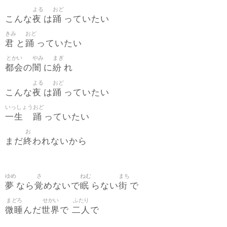
よる
おど
夜
踊
こんな
は
っていたい
きみ
おど
君
踊
と
っていたい
とかい
やみ
まぎ
都会
闇
紛
の
に
れ
よる
おど
夜
踊
こんな
は
っていたい
いっしょう
おど
一生
踊
っていたい
お
終
まだ
われないから
ゆめ
さ
ねむ
まち
夢
覚
眠
街
なら
めないで
らない
で
まどろ
せかい
ふたり
微睡
世界
二人
んだ
で
で