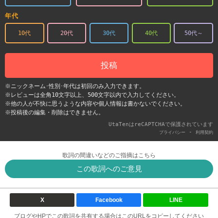
年代
10代
20代
30代
40代
50代～
投稿
※ニックネーム･性別･年代は初回のみ入力できます。
※レビューは全角10文字以上、500文字以内で入力してください。
※他の人が不快に思うような内容や個人情報は書かないでください。
※投稿後の編集・削除はできません。
UtaTenはreCAPTCHAで保護されています
-
プライバシー
利用契約
歌詞の間違いなどのご指摘はこちら
この歌詞へのご意見
X
Facebook
LINE
ブログやHPでこの歌詞を共有する場合はこのURLをコピーしてください