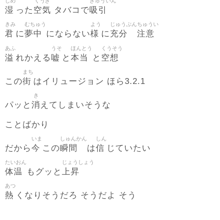
しめ
くうき
きゅういん
湿
空気
吸引
った
タバコで
きみ
むちゅう
よう
じゅうぶん
ちゅうい
君
夢中
様
充分
注意
に
にならない
に
あふ
うそ
ほんとう
くうそう
溢
嘘
本当
空想
れかえる
と
と
まち
街
この
はイリュージョン ほら3.2.1
き
消
パッと
えてしまいそうな
ことばかり
いま
しゅんかん
しん
今
瞬間
信
だから
この
は
じていたい
たいおん
じょうしょう
体温
上昇
もグッと
あつ
熱
くなりそうだろ そうだよ そう