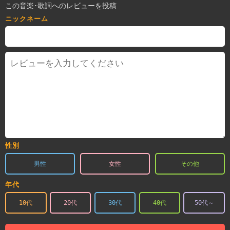
この音楽･歌詞へのレビューを投稿
ニックネーム
性別
男性
女性
その他
年代
10代
20代
30代
40代
50代～