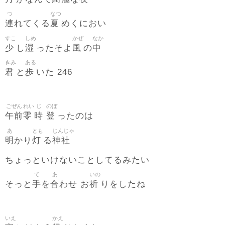
つ
なつ
連
夏
れてくる
めくにおい
すこ
しめ
かぜ
なか
少
湿
風
中
し
ったそよ
の
きみ
ある
君
歩
と
いた 246
ごぜん
れい
じ
のぼ
午前
零
時
登
ったのは
あ
とも
じんじゃ
明
灯
神社
かり
る
ちょっといけないことしてるみたい
て
あ
いの
手
合
祈
そっと
を
わせ お
りをしたね
いえ
かえ