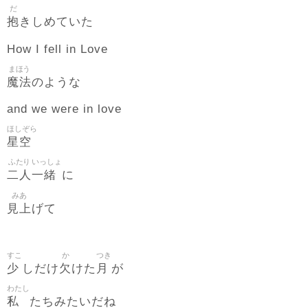
だ
抱
きしめていた
How I fell in Love
まほう
魔法
のような
and we were in love
ほしぞら
星空
ふたり
いっしょ
二人
一緒
に
みあ
見上
げて
すこ
か
つき
少
欠
月
しだけ
けた
が
わたし
私
たちみたいだね