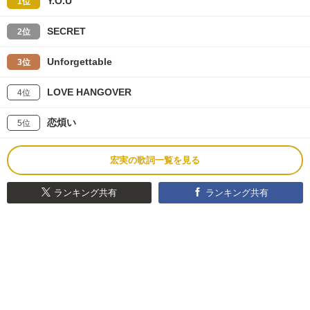
Y.O.U
1位
SECRET
2位
Unforgettable
3位
LOVE HANGOVER
4位
恋煩い
5位
宏実の歌詞一覧を見る
ランキング共有
ランキング共有