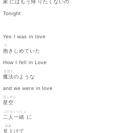
家
帰
にはもう
りたくないの
Tonight
Yes I was in love
だ
抱
きしめていた
How I fell in Love
まほう
魔法
のような
and we were in love
ほしぞら
星空
ふたり
いっしょ
二人
一緒
に
みあ
見上
げて