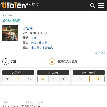
246 歌詞 宏実 ふりがな付
よみ：246
246
歌詞
宏実
2023.6.28 リリース
作詞
宏実
作曲
宏実
,
藤山周
編曲
藤山周
,
瀧田敏広
#J-POP
★
試聴
お気に入り登録
文字サイズ
ふりがな
ダークモード
大
中
小
あ
A
OFF
ON
OFF
つき
きれい
よる
月
綺麗
夜
がなんて
な