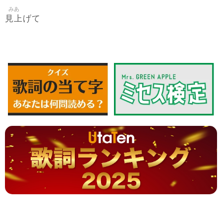
みあ
見上
げて