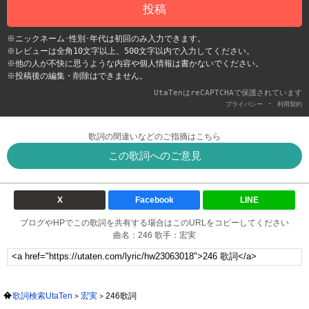
投稿
※ニックネーム･性別･年代は初回のみ入力できます。
※レビューは全角10文字以上、500文字以内で入力してください。
※他の人が不快に思うような内容や個人情報は書かないでください。
※投稿後の編集・削除はできません。
UtaTenはreCAPTCHAで保護されています
-
プライバシー
利用契約
歌詞の間違いなどのご指摘はこちら
この歌詞へのご意見
X
Facebook
LINE
ブログやHPでこの歌詞を共有する場合はこのURLをコピーしてください
曲名：246 歌手：宏実
歌詞検索UtaTen
宏実
246歌詞