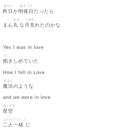
きのう
あさって
昨日
明後日
か
だったら
まる
つきみ
丸
月見
まん
な
れたのかな
Yes I was in love
だ
抱
きしめていた
How I fell in Love
まほう
魔法
のような
and we were in love
ほしぞら
星空
ふたり
いっしょ
二人
一緒
に