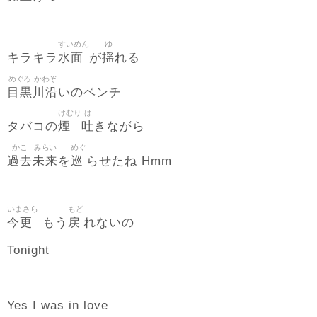
すいめん
ゆ
水面
揺
キラキラ
が
れる
めぐろ
かわぞ
目黒
川沿
いのベンチ
けむり
は
煙
吐
タバコの
きながら
かこ
みらい
めぐ
過去
未来
巡
を
らせたね Hmm
いまさら
もど
今更
戻
もう
れないの
Tonight
Yes I was in love