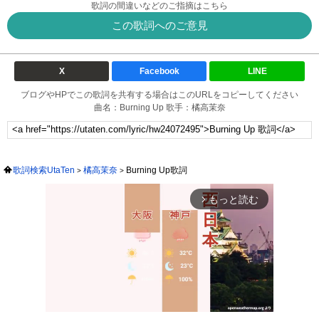
歌詞の間違いなどのご指摘はこちら
この歌詞へのご意見
X
Facebook
LINE
ブログやHPでこの歌詞を共有する場合はこのURLをコピーしてください
曲名：Burning Up 歌手：橘高茉奈
歌詞検索UtaTen
橘高茉奈
Burning Up歌詞
もっと読む
arrow_forward_ios