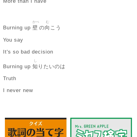
More than I have
かべ
む
壁
向
Burning up
の
こう
You say
It's so bad decision
し
知
Burning up
りたいのは
Truth
I never new