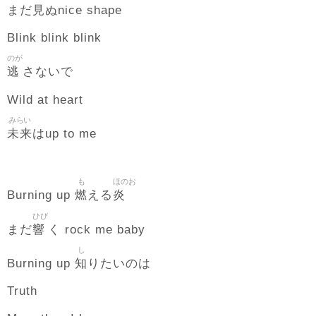
見
まだ
ぬnice shape
Blink blink blink
のが
逃
さないで
Wild at heart
みらい
未来
はup to me
も
ほのお
燃
炎
Burning up
える
ひび
響
まだ
く rock me baby
し
知
Burning up
りたいのは
Truth