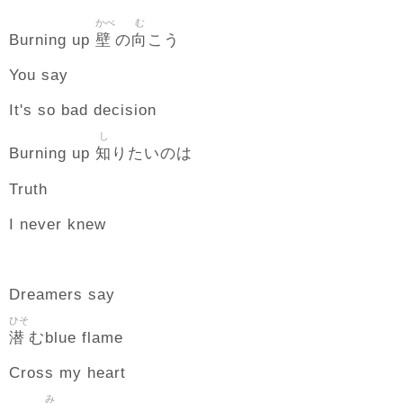
かべ
む
壁
向
Burning up
の
こう
You say
It's so bad decision
し
知
Burning up
りたいのは
Truth
I never knew
Dreamers say
ひそ
潜
むblue flame
Cross my heart
み