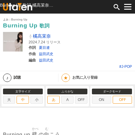
Burning Up 歌詞 橘高茉奈 ふりがな付
よみ：Burning Up
Burning Up
歌詞
橘高茉奈
2024.7.24 リリース
作詞
夏目遼
作曲
益田武史
編曲
益田武史
#J-POP
★
試聴
お気に入り登録
文字サイズ
ふりがな
ダークモード
大
中
小
あ
A
OFF
ON
OFF
かべ
む
壁
向
Burning up
の
こう