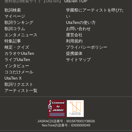
無料歌詞検索サイト【UtaTen】
UtaTen TOP
歌詞検索
学園祭にアーティストを呼びた
マイページ
い
歌詞ランキング
UtaTenの使い方
歌詞コラム
お問い合わせ
エンタメニュース
運営会社
特集記事
利用規約
検定・クイズ
プライバシーポリシー
カラオケUtaTen
提携媒体
ライブUtaTen
サイトマップ
インタビュー
ココだけメール
UtaTen X
歌詞リクエスト
アーティスト一覧
JASRAC許諾番号：9015879001Y38026
NexTone許諾番号：ID000000049