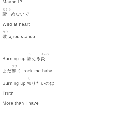
Maybe I?
あきら
諦
めないで
Wild at heart
うた
歌
えresistance
も
ほのお
燃
炎
Burning up
える
ひび
響
まだ
く rock me baby
し
知
Burning up
りたいのは
Truth
More than I have