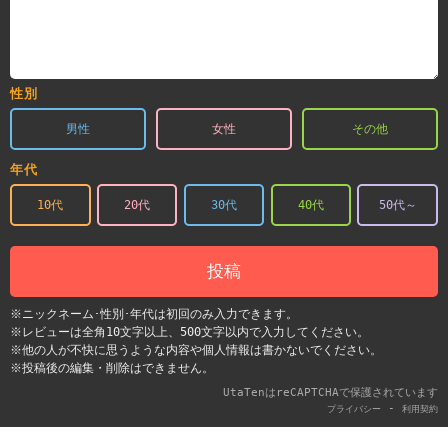
性別
男性
女性
その他
年代
10代
20代
30代
40代
50代～
投稿
※ニックネーム･性別･年代は初回のみ入力できます。
※レビューは全角10文字以上、500文字以内で入力してください。
※他の人が不快に思うような内容や個人情報は書かないでください。
※投稿後の編集・削除はできません。
UtaTenはreCAPTCHAで保護されています
-
プライバシー
利用契約