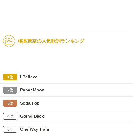
橘高茉奈の人気歌詞ランキング
I Believe
1位
Paper Moon
2位
Soda Pop
3位
Going Back
4位
One Way Train
5位