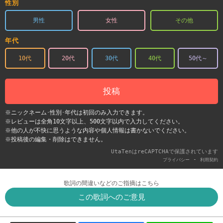
性別
男性
女性
その他
年代
10代
20代
30代
40代
50代～
投稿
※ニックネーム･性別･年代は初回のみ入力できます。
※レビューは全角10文字以上、500文字以内で入力してください。
※他の人が不快に思うような内容や個人情報は書かないでください。
※投稿後の編集・削除はできません。
UtaTenはreCAPTCHAで保護されています
-
プライバシー
利用契約
歌詞の間違いなどのご指摘はこちら
この歌詞へのご意見