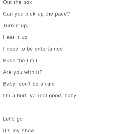
Out the box
Can you pick up the pace?
Turn it up,
Heat it up
I need to be entertained
Push the limit
Are you with it?
Baby, don't be afraid
I'm a hurt 'ya real good, baby
Let's go
It's my show