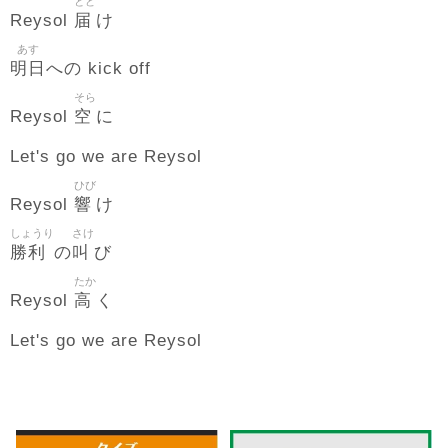
とど
届
Reysol
け
あす
明日
への kick off
そら
空
Reysol
に
Let's go we are Reysol
ひび
響
Reysol
け
しょうり
さけ
勝利
叫
の
び
たか
高
Reysol
く
Let's go we are Reysol