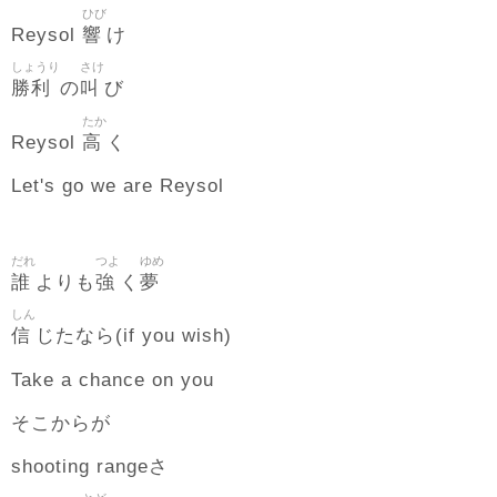
ひび
響
Reysol
け
しょうり
さけ
勝利
叫
の
び
たか
高
Reysol
く
Let's go we are Reysol
だれ
つよ
ゆめ
誰
強
夢
よりも
く
しん
信
じたなら(if you wish)
Take a chance on you
そこからが
shooting rangeさ