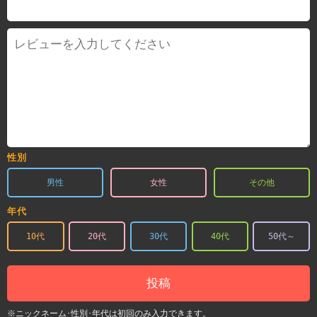
性別
男性
女性
その他
年代
10代
20代
30代
40代
50代～
投稿
※ニックネーム･性別･年代は初回のみ入力できます。