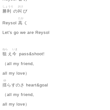
しょうり
さけ
勝利
叫
の
び
たか
高
Reysol
く
Let's go we are Reysol
ねら
いま
狙
今
え
pass&shoot!
（all my friend,
all my love）
ゆ
揺
らすのさ heart&goal
（all my friend,
all my love）