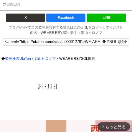
1995/09
X
Facebook
LINE
ブログやHPでこの歌詞を共有する場合はこのURLをコピーしてください
曲名：WE ARE REYSOL 歌手：影山ヒロノブ
歌詞検索UtaTen
影山ヒロノブ
WE ARE REYSOL歌詞
もっと見る
arrow_forward_ios