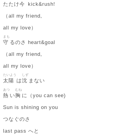
今
たたけ
kick&rush!
（all my friend,
all my love）
まも
守
るのさ heart&goal
（all my friend,
all my love）
たいよう
しず
太陽
沈
は
まない
あつ
むね
熱
胸
い
に（you can see)
Sun is shining on you
つなぐのさ
last pass へと