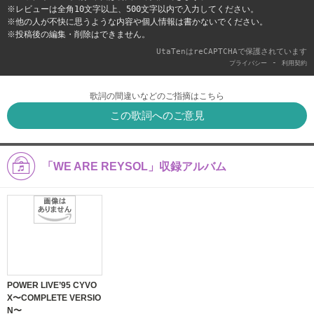
※レビューは全角10文字以上、500文字以内で入力してください。
※他の人が不快に思うような内容や個人情報は書かないでください。
※投稿後の編集・削除はできません。
UtaTenはreCAPTCHAで保護されています
-
プライバシー
利用契約
歌詞の間違いなどのご指摘はこちら
この歌詞へのご意見
「WE ARE REYSOL」収録アルバム
POWER LIVE’95 CYVO
X〜COMPLETE VERSIO
N〜