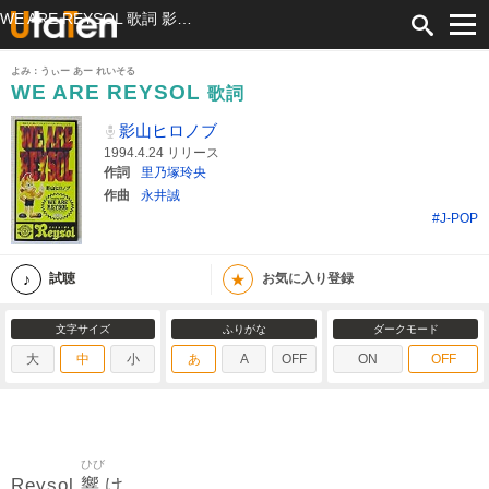
WE ARE REYSOL 歌詞 影山ヒロノブ ふりがな付
よみ：うぃー あー れいそる
WE ARE REYSOL
歌詞
影山ヒロノブ
1994.4.24 リリース
作詞
里乃塚玲央
作曲
永井誠
#J-POP
★
試聴
お気に入り登録
文字サイズ
ふりがな
ダークモード
大
中
小
あ
A
OFF
ON
OFF
ひび
響
Reysol
け