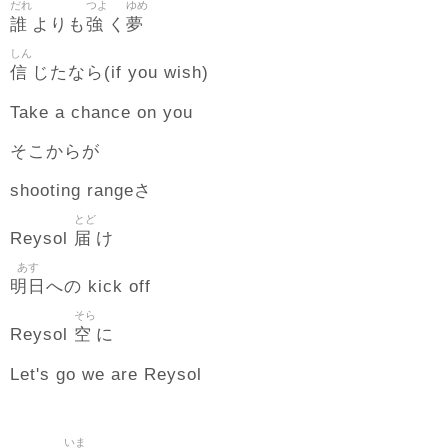
だれ
つよ
ゆめ
誰
強
夢
よりも
く
しん
信
じたなら(if you wish)
Take a chance on you
そこからが
shooting rangeさ
とど
届
Reysol
け
あす
明日
への kick off
そら
空
Reysol
に
Let's go we are Reysol
いま