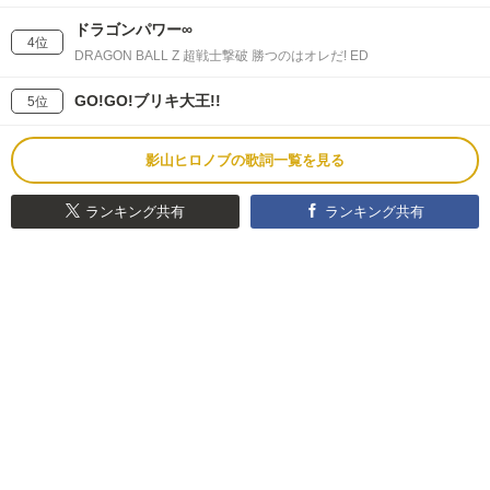
ドラゴンパワー∞
4位
DRAGON BALL Z 超戦士撃破 勝つのはオレだ! ED
GO!GO!ブリキ大王!!
5位
影山ヒロノブの歌詞一覧を見る
ランキング共有
ランキング共有