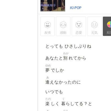
#J-POP
結
友情
感動
恋愛
元気
とっても ひさしぶりね
わか
別
あなたと
れてから
ゆめ
夢
でしか
あ
逢
えなかったのに
いつでも
たの
く
楽
暮
しく
らしてる？と
き
おも