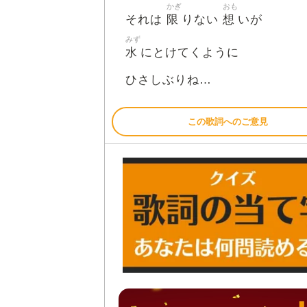
かぎ
おも
限
想
それは
りない
いが
みず
水
にとけてくように
ひさしぶりね…
この歌詞へのご意見