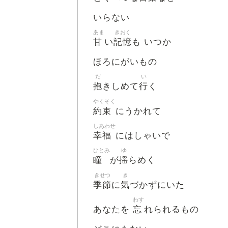
いらない
あま
きおく
甘
記憶
い
も いつか
ほろにがいもの
だ
い
抱
行
きしめて
く
やくそく
約束
にうかれて
しあわせ
幸福
にはしゃいで
ひとみ
ゆ
瞳
揺
が
らめく
きせつ
き
季節
気
に
づかずにいた
わす
忘
あなたを
れられるもの