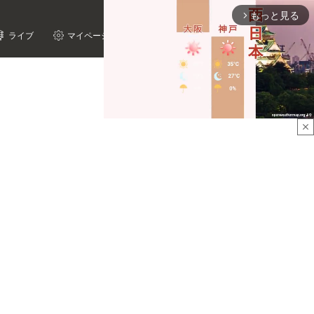
もっと見る
arrow_forward_ios
ライブ
マイページ
close
Mute