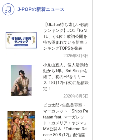
J-POPの新着ニュース
K-POP
バンド
演歌・歌謡
洋楽
【UtaTen待ち遠しい歌詞
ランキング】JO1「IGNI
VTuber
ディズニー
TE」が1位！歌詞公開を
待ち望まれている新曲ラ
ンキングTOP5を発表
2026年8月6日
小見山直人、個人活動始
動から1年。3rd Singleを
経て、初のEPをリリー
ス！8月12日(水)に配信決
定！
2026年8月5日
ピコ太郎×矢島美容室・
マーガレット「Shipp Pe
taaan feat. マーガレッ
ト・カメリア・ヤジマ」
MV公開＆『Tottemo Rel
ease 80.8 (12)』配信開