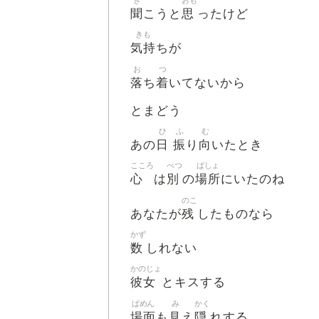
聞
思
こうと
ったけど
きも
気持
ちが
お
つ
落
着
ち
いてないから
とまどう
ひ
ふ
む
日
振
向
あの
り
いたとき
こころ
べつ
ばしょ
心
別
場所
は
の
にいたのね
のこ
残
あなたが
したものなら
かず
数
しれない
かのじょ
彼女
とキスする
ばめん
み
かく
場面
見
隠
も
え
れする