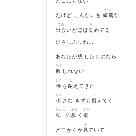
どこにもない
きれい
綺麗
だけど こんなにも
な
であ
そ
出会
染
いがほほ
めてる
ひさしぶりね…
のこ
残
あなたが
したものなら
かず
数
しれない
とき
こ
時
越
を
えてきた
ちい
い
小
癒
さな きずも
えてく
わたし
ある
みち
私
歩
道
の
く
み
見
どこからか
ていて