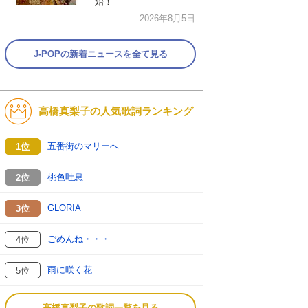
始！
2026年8月5日
J-POPの新着ニュースを全て見る
高橋真梨子の人気歌詞ランキング
五番街のマリーへ
1位
桃色吐息
2位
GLORIA
3位
ごめんね・・・
4位
雨に咲く花
5位
高橋真梨子の歌詞一覧を見る