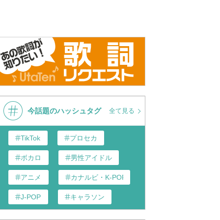
今話題のハッシュタグ
全て見る
TikTok
プロセカ
ボカロ
男性アイドル
アニメ
カナルビ・K-POP和訳
J-POP
キャラソン
あんスタ
歌い手