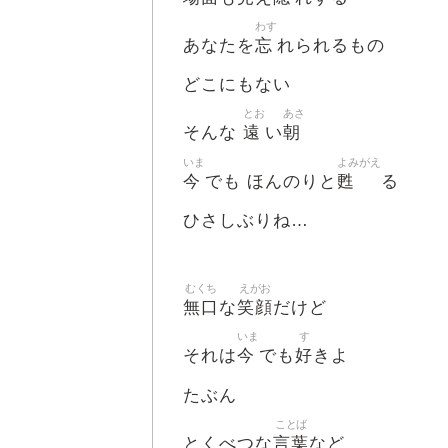
わす
忘
あなたを
れられるもの
どこにもない
とお
あさ
遠
朝
そんな
い
いま
よみがえ
今
甦
でも ほんのりと
る
ひさしぶりね…
むくち
えがお
無口
笑顔
な
だけど
いま
す
今
好
それは
でも
きよ
たぶん
ことば
言葉
とくべつな
など