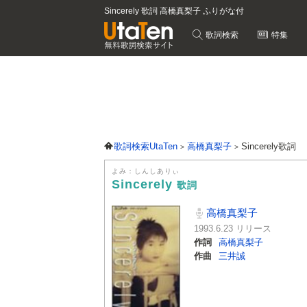
Sincerely 歌詞 高橋真梨子 ふりがな付
歌詞検索
特集
歌詞検索UtaTen
高橋真梨子
Sincerely歌詞
よみ：しんしありぃ
Sincerely
歌詞
高橋真梨子
1993.6.23 リリース
作詞
高橋真梨子
作曲
三井誠