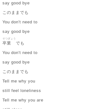
say good bye
このままでも
You don't need to
say good bye
そつぎょう
卒業
でも
You don't need to
say good bye
このままでも
Tell me why you
still feel loneliness
Tell me why you are