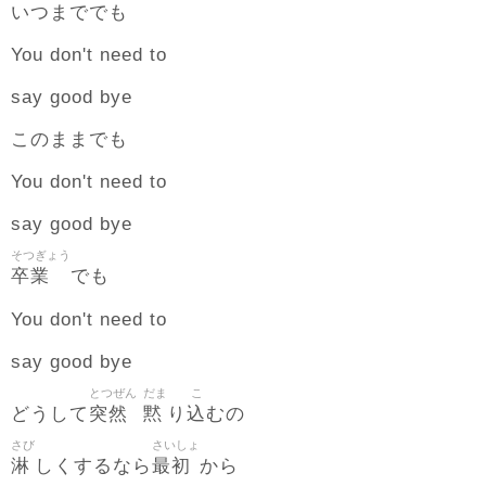
いつまででも
You don't need to
say good bye
このままでも
You don't need to
say good bye
そつぎょう
卒業
でも
You don't need to
say good bye
とつぜん
だま
こ
突然
黙
込
どうして
り
むの
さび
さいしょ
淋
最初
しくするなら
から