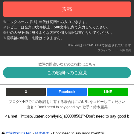
投稿
※ニックネーム･性別･年代は初回のみ入力できます。
※レビューは全角10文字以上、500文字以内で入力してください。
※他の人が不快に思うような内容や個人情報は書かないでください。
※投稿後の編集・削除はできません。
UtaTenはreCAPTCHAで保護されています
-
プライバシー
利用契約
歌詞の間違いなどのご指摘はこちら
この歌詞へのご意見
X
Facebook
LINE
ブログやHPでこの歌詞を共有する場合はこのURLをコピーしてください
曲名：Don't need to say good bye 歌手：鈴木亜美
歌詞検索UtaTen
鈴木亜美
Don't need to say good bye歌詞