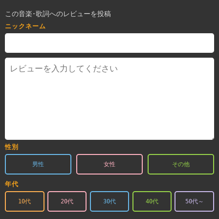
この音楽･歌詞へのレビューを投稿
ニックネーム
性別
男性
女性
その他
年代
10代
20代
30代
40代
50代～