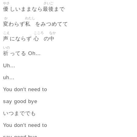
やさ
さいご
優
最後
しいままなら
まで
か
わたし
変
私
わらず
をみつめてて
こえ
こころ
なか
声
心
中
にならず
の
いの
祈
ってる Oh…
Uh…
uh…
You don't need to
say good bye
いつまででも
You don't need to