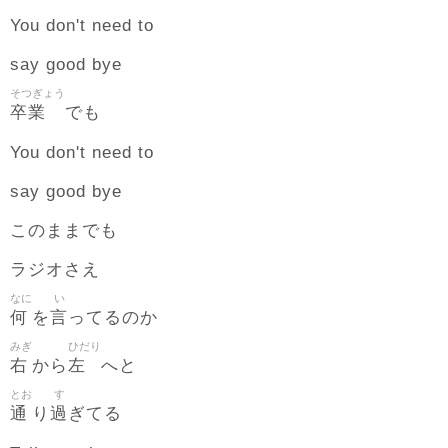
You don't need to
say good bye
そつぎょう
卒業
でも
You don't need to
say good bye
このままでも
ラジオさえ
なに
い
何
言
を
ってるのか
みぎ
ひだり
右
左
から
へと
とお
す
通
過
り
ぎてる