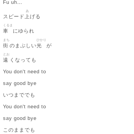
Fu uh…
あ
上
スピード
げる
くるま
車
にゆられ
まち
ひかり
街
光
のまぶしい
が
とお
遠
くなっても
You don't need to
say good bye
いつまででも
You don't need to
say good bye
このままでも