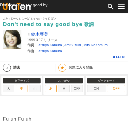
Don't need to say good bye 歌詞 鈴木亜美 ふりがな付
よみ：どーんと にーど とぅ せい ぐっど ばい
Don't need to say good bye
歌詞
鈴木亜美
1999.3.17 リリース
作詞
Tetsuya Komuro
,
AmiSuzuki
,
MitsukoKomuro
作曲
Tetsuya Komuro
#J-POP
★
試聴
お気に入り登録
文字サイズ
ふりがな
ダークモード
大
中
小
あ
A
OFF
ON
OFF
Fu uh Fu uh