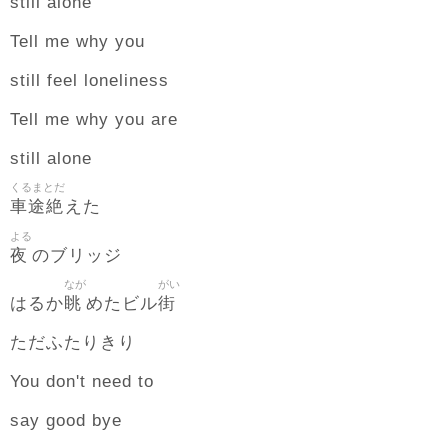
still alone
Tell me why you
still feel loneliness
Tell me why you are
still alone
くるまとだ
車途絶
えた
よる
夜
のブリッジ
なが
がい
眺
街
はるか
めたビル
ただふたりきり
You don't need to
say good bye