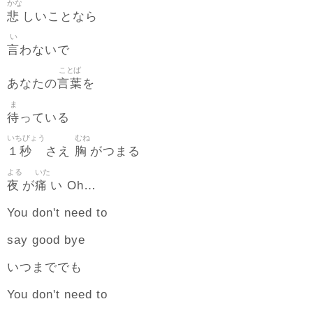
かな
悲
しいことなら
い
言
わないで
ことば
言葉
あなたの
を
ま
待
っている
いちびょう
むね
１秒
胸
さえ
がつまる
よる
いた
夜
痛
が
い Oh…
You don't need to
say good bye
いつまででも
You don't need to