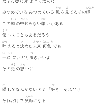
恋
始
たぶん
は
まってたんだ
かぜ
み
ひとみ
風
見
瞳
みつめている みつめている
を
てるその
むね
なかし
おも
胸
中知
想
この
の
らない
いがある
きず
傷
つくこともあるだろう
かな
き
みらい
なにいろ
叶
決
未来
何色
えると
めた
でも
いっしょ
つ
一緒
着
にたどり
きたいよ
さき
おも
先
想
その
の
いに
かく
す
隠
好
してなんかない ただ「
き」それだけ
えがお
笑顔
それだけで
になる