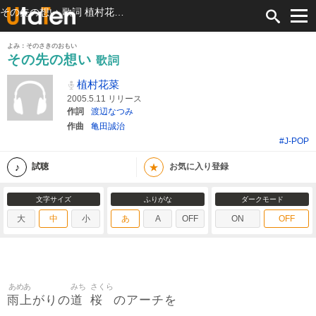
その先の想い 歌詞 植村花菜 ふりがな付
よみ：そのさきのおもい
その先の想い
歌詞
植村花菜
2005.5.11 リリース
作詞
渡辺なつみ
作曲
亀田誠治
#J-POP
★
試聴
お気に入り登録
文字サイズ
ふりがな
ダークモード
大
中
小
あ
A
OFF
ON
OFF
あめあ
みち
さくら
雨上
道
桜
がりの
のアーチを