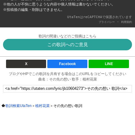
※他の人が不快に思うような内容や個人情報は書かないでください。
※投稿後の編集・削除はできません。
UtaTenはreCAPTCHAで保護されています
-
プライバシー
利用契約
歌詞の間違いなどのご指摘はこちら
この歌詞へのご意見
X
Facebook
LINE
ブログやHPでこの歌詞を共有する場合はこのURLをコピーしてください
曲名：その先の想い 歌手：植村花菜
歌詞検索UtaTen
植村花菜
その先の想い歌詞