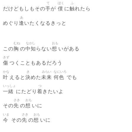
て
ぼく
ふ
手
僕
触
だけどもしもその
が
に
れたら
あ
逢
めぐり
いたくなるきっと
むね
なかし
おも
胸
中知
想
この
の
らない
いがある
きず
傷
つくこともあるだろう
かな
き
みらい
なにいろ
叶
決
未来
何色
えると
めた
でも
いっしょ
つ
一緒
着
にたどり
きたいよ
さき
おも
先
想
その
の
いに
いま
さき
おも
今
先
想
その
の
いに