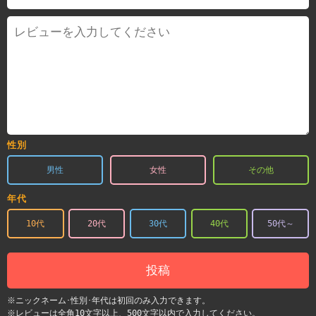
性別
男性
女性
その他
年代
10代
20代
30代
40代
50代～
投稿
※ニックネーム･性別･年代は初回のみ入力できます。
※レビューは全角10文字以上、500文字以内で入力してください。