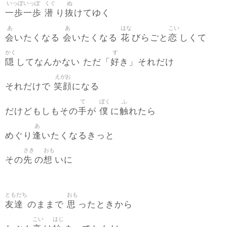
いっぽいっぽ
くぐ
ぬ
一歩一歩
潜
抜
り
けてゆく
あ
あ
はな
こい
会
会
花
恋
いたくなる
いたくなる
びらごと
しくて
かく
す
隠
好
してなんかない ただ「
き」それだけ
えがお
笑顔
それだけで
になる
て
ぼく
ふ
手
僕
触
だけどもしもその
が
に
れたら
あ
逢
めぐり
いたくなるきっと
さき
おも
先
想
その
の
いに
ともだち
おも
友達
思
のままで
ったときから
こい
はじ