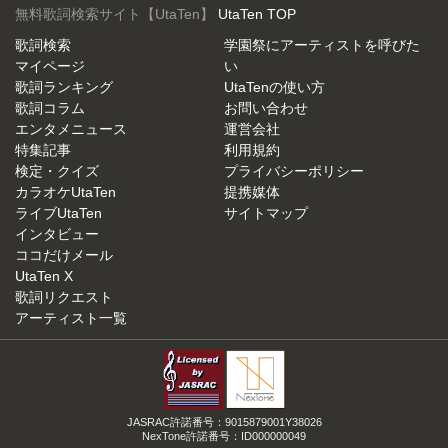
無料歌詞検索サイト【UtaTen】
UtaTen TOP
歌詞検索
学園祭にアーティストを呼びた
マイページ
い
歌詞ランキング
UtaTenの使い方
歌詞コラム
お問い合わせ
エンタメニュース
運営会社
特集記事
利用規約
検定・クイズ
プライバシーポリシー
カラオケUtaTen
提携媒体
ライブUtaTen
サイトマップ
インタビュー
ココだけメール
UtaTen X
歌詞リクエスト
アーティスト一覧
JASRAC許諾番号：9015879001Y38026
NexTone許諾番号：ID000000049