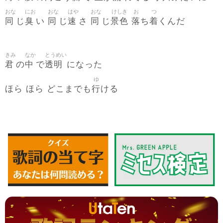
おな
にお
おな
はや
おな
けしき
お
つ
同
臭
同
速
同
景色
落
着
じ
い
じ
さ
じ
ち
くんだ
きみ
なか
とうめい
君
中
透明
の
で
になった
ゆ
行
ほら ほら どこまでも
ける