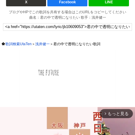
X
Facebook
LINE
ブログやHPでこの歌詞を共有する場合はこのURLをコピーしてください
曲名：君の中で透明になりたい 歌手：浅井健一
歌詞検索UtaTen
浅井健一
君の中で透明になりたい歌詞
もっと見る
arrow_forward_ios