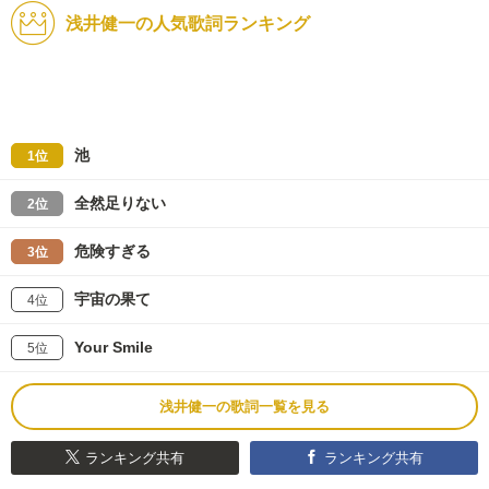
浅井健一の人気歌詞ランキング
池
1位
全然足りない
2位
危険すぎる
3位
宇宙の果て
4位
Your Smile
5位
浅井健一の歌詞一覧を見る
ランキング共有
ランキング共有