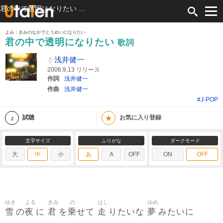
君の中で透明になりたい 歌詞 浅井健一 ふりがな付
よみ：きみのなかでとうめいになりたい
君の中で透明になりたい
歌詞
浅井健一
2006.9.13 リリース
作詞
浅井健一
作曲
浅井健一
#J-POP
★
試聴
お気に入り登録
文字サイズ
ふりがな
ダークモード
大
中
小
あ
A
OFF
ON
OFF
ゆき
よる
きみ
の
はし
ゆめ
雪
夜
君
乗
走
夢
の
に
を
せて
りたいな
みたいに