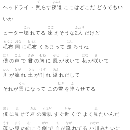
て
よみち
照
夜道
ヘッドライト
らす
ここはどこだ どうでもい
いか
こわ
こご
ふたり
壊
凍
2人
ヒーター
れてる
えそうな
だけど
もうふ
おな
もうふ
はし
毛布
同
毛布
走
じ
くるまって
ろうね
ぼく
こえ
きみ
むね
かぜ
ふ
はな
さ
僕
声
君
胸
風
吹
花
咲
の
で
の
に
が
いて
が
いて
かわ
なが
つち
けず
あふ
川
流
土
削
溢
が
れ
が
れ
れだして
くも
ゆき
ふ
雲
雪
降
それが
になって この
を
らせてる
ぼく
み
きみ
すはだ
ちか
み
僕
見
君
素肌
近
見
に
せて
の
すぐ
くで よく
たいんだ
うす
まく
む
がわ
ち
なが
おがわ
薄
膜
向
側
血
流
小川
い
の
こう
で
が
れてる
みたいに