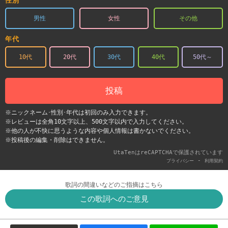
性別
男性
女性
その他
年代
10代
20代
30代
40代
50代～
投稿
※ニックネーム･性別･年代は初回のみ入力できます。
※レビューは全角10文字以上、500文字以内で入力してください。
※他の人が不快に思うような内容や個人情報は書かないでください。
※投稿後の編集・削除はできません。
UtaTenはreCAPTCHAで保護されています
-
プライバシー
利用契約
歌詞の間違いなどのご指摘はこちら
この歌詞へのご意見