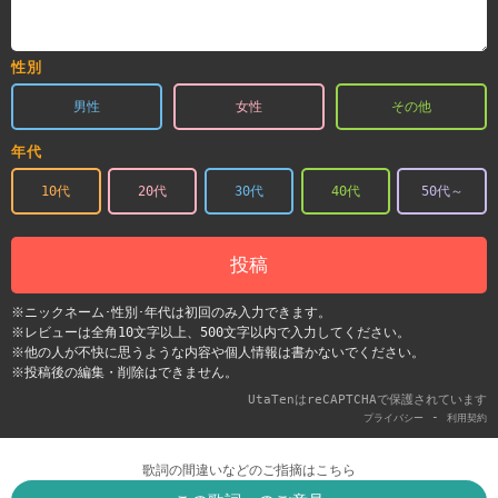
性別
男性
女性
その他
年代
10代
20代
30代
40代
50代～
投稿
※ニックネーム･性別･年代は初回のみ入力できます。
※レビューは全角10文字以上、500文字以内で入力してください。
※他の人が不快に思うような内容や個人情報は書かないでください。
※投稿後の編集・削除はできません。
UtaTenはreCAPTCHAで保護されています
-
プライバシー
利用契約
歌詞の間違いなどのご指摘はこちら