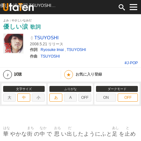
優しい涙 歌詞 TSUYOSHI ふりがな付
よみ：やさしいなみだ
優しい涙
歌詞
TSUYOSHI
2008.5.21 リリース
作詞
Ryosuke Imai
,
TSUYOSHI
作曲
TSUYOSHI
#J-POP
★
試聴
お気に入り登録
文字サイズ
ふりがな
ダークモード
大
中
小
あ
A
OFF
ON
OFF
はな
まち
なか
おも
だ
あし
と
華
街
中
思
出
足
止
やかな
の
で
い
したようにふと
を
め