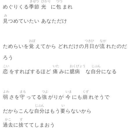
きせつ
ひかり
つつ
季節
光
包
めぐりくる
に
まれ
み
見
つめていたい あなただけ
おぼ
つきひ
なが
覚
月日
流
ためらいを
えてから どれだけの
が
れたのだ
ろう
こい
いた
おくびょう
じぶん
恋
痛
臆病
自分
をすればするほど
みに
な
になる
よわ
まも
つよ
いま
くず
弱
守
強
今
崩
さを
ってる
がりが
にも
れそうで
じぶん
い
自分
要
だからこんな
はもう
らないから
かこ
す
過去
捨
に
ててしまおう