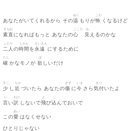
ぬく
こわ
温
怖
あなたがいてくれるから その
もりが
くなるけど
すなお
こころ
み
素直
心
見
になればもっと あなたの
えるのかな
ふたり
じかん
えいえん
二人
時間
永遠
の
を
にするために
たし
ほ
確
欲
かなモノが
しいだけ
すこ
ちか
きず
いま
きづ
少
近
傷
今
気付
し
づいたら あなたの
に
さら
いたよ
い
わけ
と
こ
言
訳
飛
込
い
しないで
び
んでおいで
あい
愛
この
はなくせない
ひとりじゃない