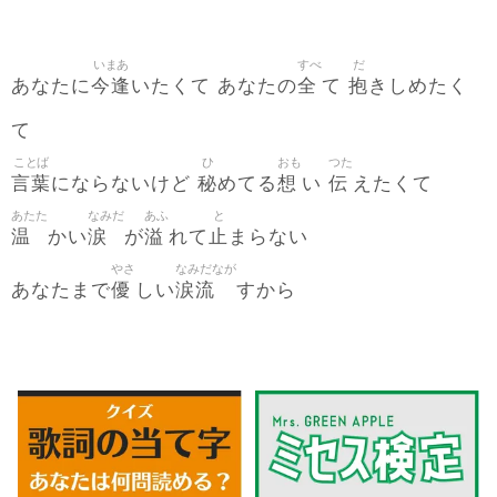
いまあ
すべ
だ
今逢
全
抱
あなたに
いたくて あなたの
て
きしめたく
て
ことば
ひ
おも
つた
言葉
秘
想
伝
にならないけど
めてる
い
えたくて
あたた
なみだ
あふ
と
温
涙
溢
止
かい
が
れて
まらない
やさ
なみだなが
優
涙流
あなたまで
しい
すから