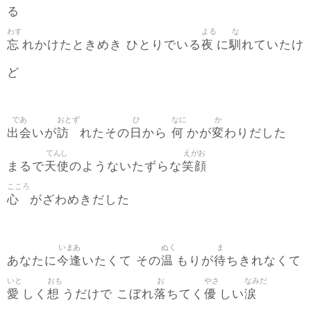
る
わす
よる
な
忘
夜
馴
れかけたときめき ひとりでいる
に
れていたけ
ど
であ
おとず
ひ
なに
か
出会
訪
日
何
変
いが
れたその
から
かが
わりだした
てんし
えがお
天使
笑顔
まるで
のようないたずらな
こころ
心
がざわめきだした
いまあ
ぬく
ま
今逢
温
待
あなたに
いたくて その
もりが
ちきれなくて
いと
おも
お
やさ
なみだ
愛
想
落
優
涙
しく
うだけで こぼれ
ちてく
しい