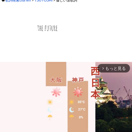
歌詞検索UtaTen
TSUYOSHI
優しい涙歌詞
もっと見る
arrow_forward_ios