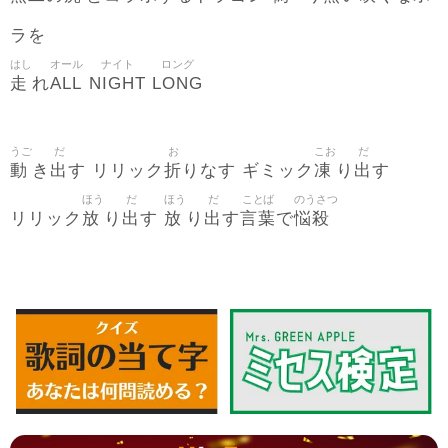
ラを
はし
オール
ナイト
ロング
走
ALL
NIGHT
LONG
れ
うご
だ
お
こお
だ
動
出
折
凍
出
き
す リリック
りなす ギミック
り
す
ほう
だ
ほう
だ
ことば
のうさつ
放
出
放
出
言葉
悩殺
リリック
り
す
り
す
で