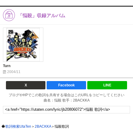
「悩殺」収録アルバム
Turn
2004/11
X
Facebook
LINE
ブログやHPでこの歌詞を共有する場合はこのURLをコピーしてください
曲名：悩殺 歌手：2BACKKA
歌詞検索UtaTen
2BACKKA
悩殺歌詞