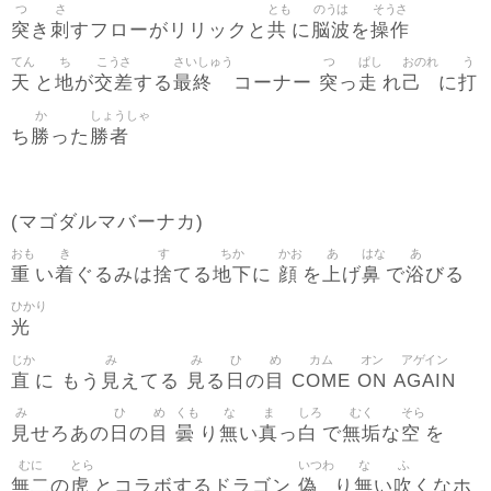
つ
さ
とも
のうは
そうさ
突
刺
共
脳波
操作
き
すフローがリリックと
に
を
てん
ち
こうさ
さいしゅう
つ
ぱし
おのれ
う
天
地
交差
最終
突
走
己
打
と
が
する
コーナー
っ
れ
に
か
しょうしゃ
勝
勝者
ち
った
(マゴダルマバーナカ)
おも
き
す
ちか
かお
あ
はな
あ
重
着
捨
地下
顔
上
鼻
浴
い
ぐるみは
てる
に
を
げ
で
びる
ひかり
光
じか
み
み
ひ
め
カム
オン
アゲイン
直
見
見
日
目
COME
ON
AGAIN
に もう
えてる
る
の
み
ひ
め
くも
な
ま
しろ
むく
そら
見
日
目
曇
無
真
白
無垢
空
せろあの
の
り
い
っ
で
な
を
むに
とら
いつわ
な
ふ
無二
虎
偽
無
吹
の
とコラボするドラゴン
り
い
くなホ