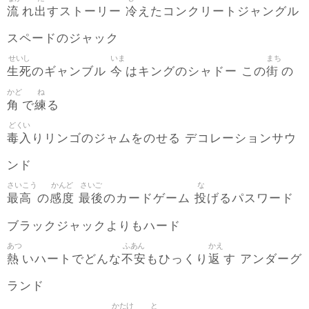
流
出
冷
れ
すストーリー
えたコンクリートジャングル
スペードのジャック
せいし
いま
まち
生死
今
街
のギャンブル
はキングのシャドー この
の
かど
ね
角
練
で
る
どくい
毒入
りリンゴのジャムをのせる デコレーションサウ
ンド
さいこう
かんど
さいご
な
最高
感度
最後
投
の
のカードゲーム
げるパスワード
ブラックジャックよりもハード
あつ
ふあん
かえ
熱
不安
返
いハートでどんな
もひっくり
す アンダーグ
ランド
かたけ
と