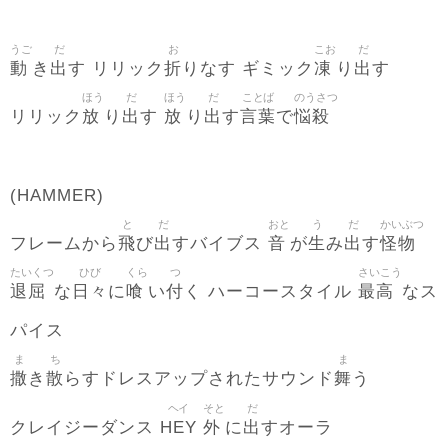
うご
だ
お
こお
だ
動
出
折
凍
出
き
す リリック
りなす ギミック
り
す
ほう
だ
ほう
だ
ことば
のうさつ
放
出
放
出
言葉
悩殺
リリック
り
す
り
す
で
(HAMMER)
と
だ
おと
う
だ
かいぶつ
飛
出
音
生
出
怪物
フレームから
び
すバイブス
が
み
す
たいくつ
ひび
くら
つ
さいこう
退屈
日々
喰
付
最高
な
に
い
く ハーコースタイル
なス
パイス
ま
ち
ま
撒
散
舞
き
らすドレスアップされたサウンド
う
ヘイ
そと
だ
HEY
外
出
クレイジーダンス
に
すオーラ