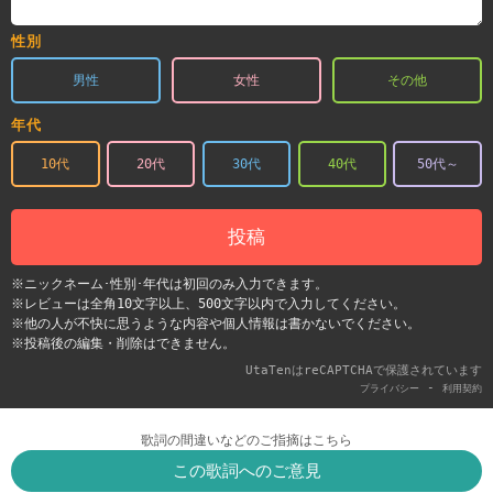
性別
男性
女性
その他
年代
10代
20代
30代
40代
50代～
投稿
※ニックネーム･性別･年代は初回のみ入力できます。
※レビューは全角10文字以上、500文字以内で入力してください。
※他の人が不快に思うような内容や個人情報は書かないでください。
※投稿後の編集・削除はできません。
UtaTenはreCAPTCHAで保護されています
-
プライバシー
利用契約
歌詞の間違いなどのご指摘はこちら
この歌詞へのご意見