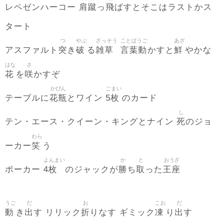
肩蹴
飛
レペゼンハーコー
っ
ばすとそこはラストかス
タート
つ
やぶ
ざっそう
ことばうご
あざ
突
破
雑草
言葉動
鮮
アスファルト
き
る
かすと
やかな
はな
さ
花
咲
を
かすぞ
かびん
ごまい
花瓶
5枚
テーブルに
とワイン
のカード
し
死
テン・エース・クイーン・キングとナイン
のジョ
わら
笑
ーカー
う
よんまい
か
と
おうざ
4枚
勝
取
王座
ポーカー
のジャックが
ち
った
うご
だ
お
こお
だ
動
出
折
凍
出
き
す リリック
りなす ギミック
り
す