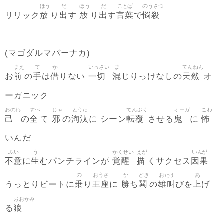
ほう
だ
ほう
だ
ことば
のうさつ
放
出
放
出
言葉
悩殺
リリック
り
す
り
す
で
(マゴダルマバーナカ)
まえ
て
か
いっさい
ま
てんねん
前
手
借
一切
混
天然
お
の
は
りない
じりっけなしの
オ
ーガニック
おのれ
すべ
じゃ
とうた
てんぷく
オーガ
こわ
己
全
邪
淘汰
転覆
鬼
怖
の
て
の
に シーン
させる
に
いんだ
ふい
う
かくせい
えが
いんが
不意
生
覚醒
描
因果
に
むパンチラインが
くサクセス
の
おうざ
か
どき
おたけ
あ
乗
王座
勝
鬨
雄叫
上
うっとりビートに
り
に
ち
の
びを
げ
おおかみ
狼
る