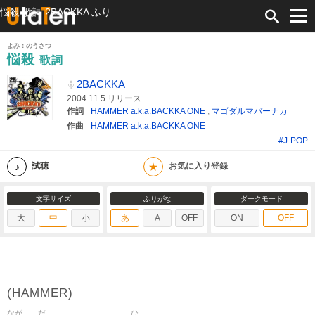
悩殺 歌詞 2BACKKA ふりがな付
よみ：のうさつ
悩殺
歌詞
2BACKKA
2004.11.5 リリース
作詞
HAMMER a.k.a.BACKKA ONE
,
マゴダルマバーナカ
作曲
HAMMER a.k.a.BACKKA ONE
#J-POP
★
試聴
お気に入り登録
文字サイズ
ふりがな
ダークモード
大
中
小
あ
A
OFF
ON
OFF
(HAMMER)
なが
だ
ひ