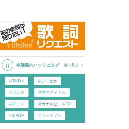
 ラブラドール
Chara ラブラドール
Chara -
今話題のハッシュタグ
全て見る
TikTok
プロセカ
ボカロ
男性アイドル
アニメ
カナルビ・K-POP和訳
J-POP
キャラソン
あんスタ
歌い手