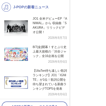
J-POPの新着ニュース
K-POP
バンド
演歌・歌謡
洋楽
JO1 全米デビューEP『A
NIMAL』から 収録曲「S
VTuber
ディズニー
AKURA」リリックビデ
オ公開！
2026年8月7日
8/7(金)開幕！すとぷり史
上最大規模の「渋谷ジャ
ック」全16企画を公開
2026年8月6日
【UtaTen待ち遠しい歌詞
ランキング】JO1「IGNI
TE」が1位！歌詞公開を
待ち望まれている新曲ラ
ンキングTOP5を発表
2026年8月6日