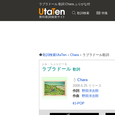
ラブラドール 歌詞 Chara ふりがな付
歌詞検索
特集
歌詞検索UtaTen
Chara
ラブラドール歌詞
よみ：らぶらどーる
ラブラドール
歌詞
Chara
2008.6.25 リリース
作詞
野田洋次郎
作曲
野田洋次郎
#J-POP