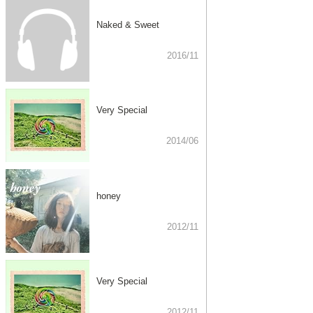
Naked & Sweet
2016/11
Very Special
2014/06
honey
2012/11
Very Special
2012/11