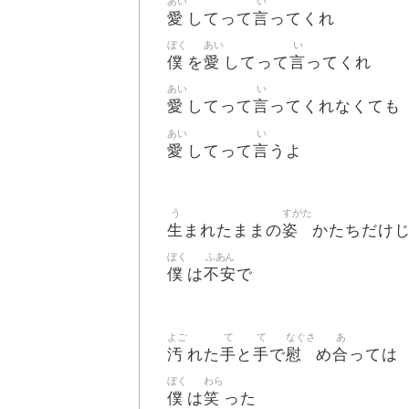
あい
い
愛
言
してって
ってくれ
ぼく
あい
い
僕
愛
言
を
してって
ってくれ
あい
い
愛
言
してって
ってくれなくても
あい
い
愛
言
してって
うよ
う
すがた
生
姿
まれたままの
かたちだけ
ぼく
ふあん
僕
不安
は
で
よご
て
て
なぐさ
あ
汚
手
手
慰
合
れた
と
で
め
っては
ぼく
わら
僕
笑
は
った