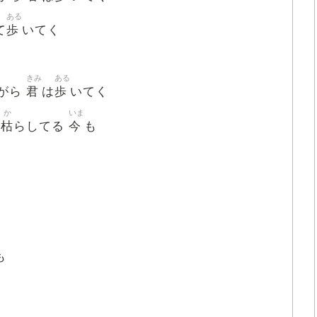
ある
歩
て
いてく
きみ
ある
君
歩
がら
は
いてく
か
いま
枯
今
を
らしてる
も
も