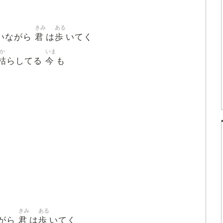
きみ
ある
君
歩
いながら
は
いてく
か
いま
枯
今
らしてる
も
きみ
ある
君
歩
がら
は
いてく