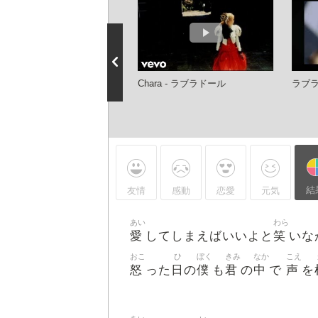
ara ラブラドール
Chara - ラブラドール
ラブラ
結
友情
感動
恋愛
元気
あい
わら
愛
笑
してしまえばいいよと
いな
おこ
ひ
ぼく
きみ
なか
こえ
怒
日
僕
君
中
声
った
の
も
の
で
を