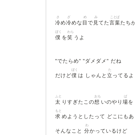
さ
ざ
め
み
ことば
冷
冷
目
見
言葉
め
めな
で
てた
たち
ぼく
わら
僕
笑
を
うよ
"でたらめ" "ダメダメ" だね
ぼく
た
僕
立
だけど
は しゃんと
ってるよ
ふと
おも
ば
太
想
場
りすぎたこの
いのやり
を
もと
求
めようとしたって どこにも
わ
分
そんなこと
かっているけど