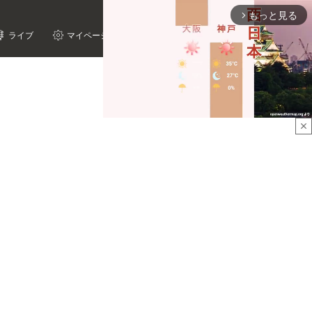
もっと見る
arrow_forward_ios
ライブ
マイページ
close
Mute