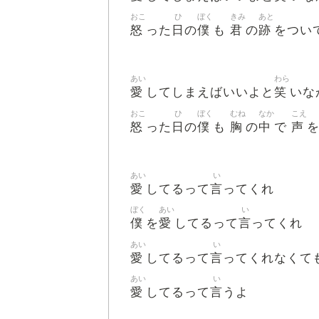
おこ
ひ
ぼく
きみ
あと
怒
日
僕
君
跡
った
の
も
の
をつい
あい
わら
愛
笑
してしまえばいいよと
いな
おこ
ひ
ぼく
むね
なか
こえ
怒
日
僕
胸
中
声
った
の
も
の
で
あい
い
愛
言
してるって
ってくれ
ぼく
あい
い
僕
愛
言
を
してるって
ってくれ
あい
い
愛
言
してるって
ってくれなくて
あい
い
愛
言
してるって
うよ