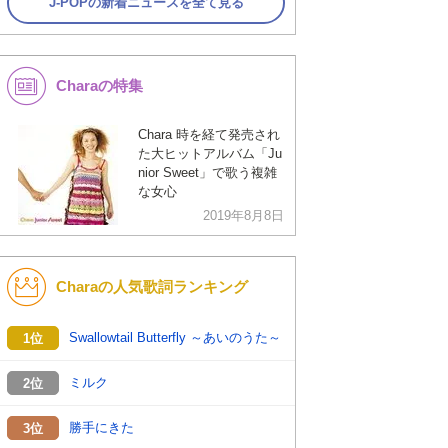
J-POPの新着ニュースを全て見る
Charaの特集
Chara 時を経て発売され
た大ヒットアルバム「Ju
nior Sweet」で歌う複雑
な女心
2019年8月8日
Charaの人気歌詞ランキング
Swallowtail Butterfly ～あいのうた～
1位
ミルク
2位
勝手にきた
3位