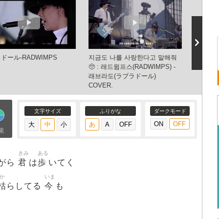
ドール-RADWIMPS
지금도 나를 사랑한다고 말해줘
Chara
🥺 : 래드윔프스(RADWIMPS) -
래브라도(ラブラドール)
COVER.
文字サイズ
ふりがな
ダークモード
果
きみ
ある
君
歩
がら
は
いてく
か
いま
枯
今
らしてる
も