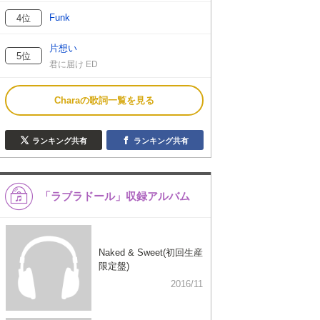
Funk
4位
片想い
5位
君に届け ED
Charaの歌詞一覧を見る
ランキング共有
ランキング共有
「ラブラドール」収録アルバム
Naked & Sweet(初回生産
限定盤)
2016/11