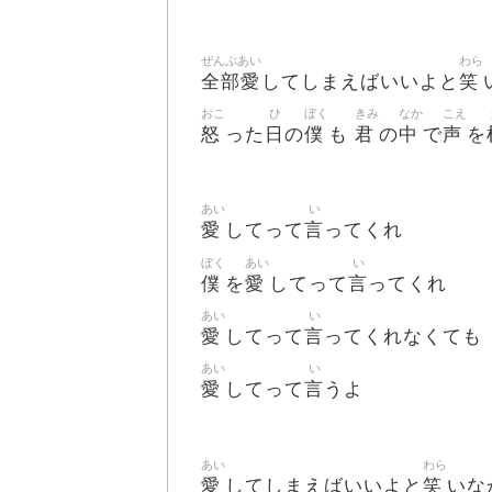
ぜんぶあい
わら
全部愛
笑
してしまえばいいよと
おこ
ひ
ぼく
きみ
なか
こえ
怒
日
僕
君
中
声
った
の
も
の
で
を
あい
い
愛
言
してって
ってくれ
ぼく
あい
い
僕
愛
言
を
してって
ってくれ
あい
い
愛
言
してって
ってくれなくても
あい
い
愛
言
してって
うよ
あい
わら
愛
笑
してしまえばいいよと
いな