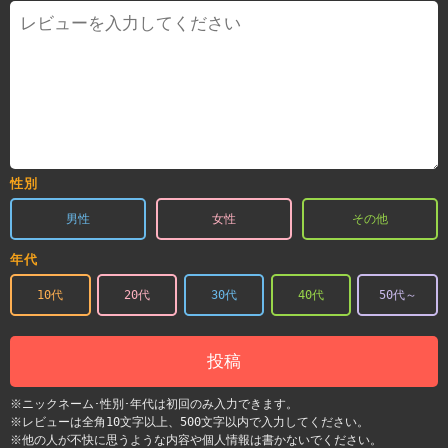
性別
男性
女性
その他
年代
10代
20代
30代
40代
50代～
投稿
※ニックネーム･性別･年代は初回のみ入力できます。
※レビューは全角10文字以上、500文字以内で入力してください。
※他の人が不快に思うような内容や個人情報は書かないでください。