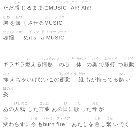
かん
ミュージック
アー
アー
感
MUSIC
Ah
Ah
ただ
じるままに
!
!!
むね
あつ
ミュージック
胸
熱
MUSIC
を
くさせる
たましいつか
イッツ
ア
ミュージック
魂掴
it's
a
MUSIC
め
も
じょうねつ
こころ
からだ
おく
みゃくう
こどう
燃
情熱
心
体
奥
脈打
鼓動
ギラギラ
える
の
の
で
つ
おさ
しょうどう
だれ
も
あつ
抑
衝動
誰
持
熱
えちゃいけないこの
もが
ってる
い
ほのお
炎
ひとのこ
ことば
ひ
うた
おと
人残
言葉
日
歌
音
あの
した
あの
に
った
が
か
いま
バーン
ファイア
とお
つな
変
今
burn
fire
通
繋
わらずに
も
あたしを
し
いでく