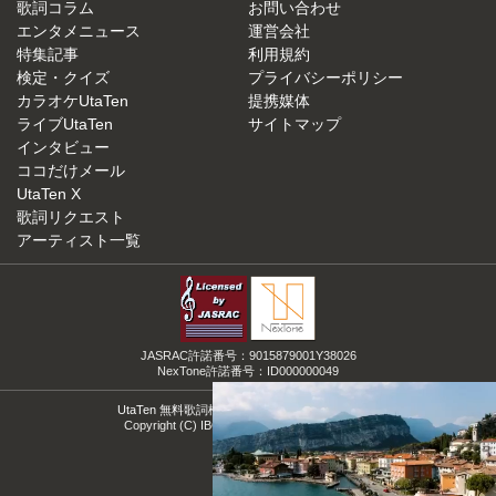
歌詞コラム
お問い合わせ
エンタメニュース
運営会社
特集記事
利用規約
検定・クイズ
プライバシーポリシー
カラオケUtaTen
提携媒体
ライブUtaTen
サイトマップ
インタビュー
ココだけメール
UtaTen X
歌詞リクエスト
アーティスト一覧
JASRAC許諾番号：9015879001Y38026
NexTone許諾番号：ID000000049
UtaTen 無料歌詞検索サイトの決定版！うたてん
Copyright (C) IBG Media. All Rights Reserved.