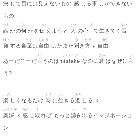
決
目
見
感
事
して
には
えないもの
じる
しかできない
もの
だれ
なに
つた
ひと
こころ
い
おと
誰
何
伝
人
心
生
音
かの
かを
えようと
の
で
きてく
はっ
ことば
じゆう
き
かた
じゆう
発
言葉
自由
聞
方
自由
する
は
はたまた
き
も
い
ミステイク
きみ
い
言
mistake
君
言
あーだこーだ
うのは
なのに
はなぜに
う?
たの
とき
い
みち
楽
時
生
道
しくなるだけ
に
きる
しるべ
おくふか
かん
と
わ
で
奥深
感
取
湧
出
く
じ
れば もっと
き
るイマジネーショ
ン