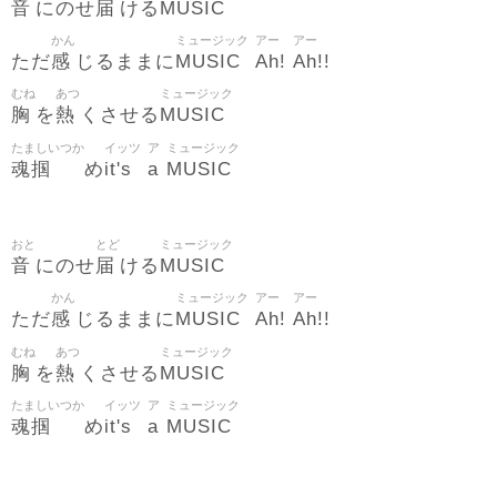
音
届
MUSIC
にのせ
ける
かん
ミュージック
アー
アー
感
MUSIC
Ah
Ah
ただ
じるままに
!
!!
むね
あつ
ミュージック
胸
熱
MUSIC
を
くさせる
たましいつか
イッツ
ア
ミュージック
魂掴
it's
a
MUSIC
め
おと
とど
ミュージック
音
届
MUSIC
にのせ
ける
かん
ミュージック
アー
アー
感
MUSIC
Ah
Ah
ただ
じるままに
!
!!
むね
あつ
ミュージック
胸
熱
MUSIC
を
くさせる
たましいつか
イッツ
ア
ミュージック
魂掴
it's
a
MUSIC
め