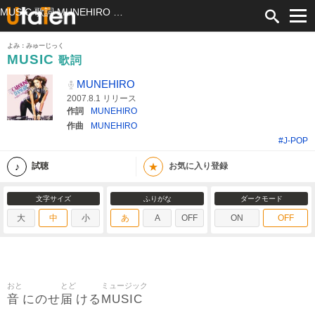
MUSIC 歌詞 MUNEHIRO ふりがな付
よみ：みゅーじっく
MUSIC
歌詞
MUNEHIRO
2007.8.1 リリース
作詞
MUNEHIRO
作曲
MUNEHIRO
#J-POP
★
試聴
お気に入り登録
文字サイズ
ふりがな
ダークモード
大
中
小
あ
A
OFF
ON
OFF
おと
とど
ミュージック
音
届
MUSIC
にのせ
ける