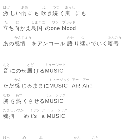
はげ
あめ
ふ
つづ
あらし
激
雨
吹
続
嵐
しい
にも
き
く
にも
た
む
しまぐに
ワン
ブラッド
立
向
島国
one
blood
ち
かえ
の
かんじょう
かた
つ
あんごう
感情
語
継
暗号
あの
をアンコール
り
いでいく
おと
とど
ミュージック
音
届
MUSIC
にのせ
ける
かん
ミュージック
アー
アー
感
MUSIC
Ah
Ah
ただ
じるままに
!
!!
むね
あつ
ミュージック
胸
熱
MUSIC
を
くさせる
たましいつか
イッツ
ア
ミュージック
魂掴
it's
a
MUSIC
め
けっ
め
み
かん
こと