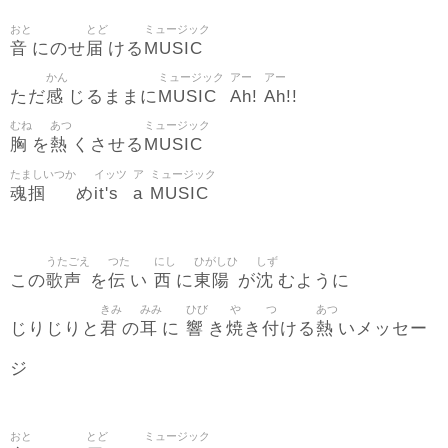
おと
とど
ミュージック
音
届
MUSIC
にのせ
ける
かん
ミュージック
アー
アー
感
MUSIC
Ah
Ah
ただ
じるままに
!
!!
むね
あつ
ミュージック
胸
熱
MUSIC
を
くさせる
たましいつか
イッツ
ア
ミュージック
魂掴
it's
a
MUSIC
め
うたごえ
つた
にし
ひがしひ
しず
歌声
伝
西
東陽
沈
この
を
い
に
が
むように
きみ
みみ
ひび
や
つ
あつ
君
耳
響
焼
付
熱
じりじりと
の
に
き
き
ける
いメッセー
ジ
おと
とど
ミュージック